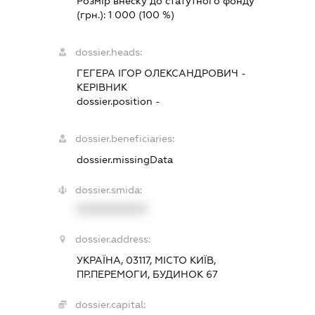
Розмір внеску до статутного фонду
(грн.):
1 000
(100 %)
dossier.heads:
ГЕГЕРА ІГОР ОЛЕКСАНДРОВИЧ
-
КЕРІВНИК
dossier.position -
dossier.beneficiaries:
dossier.missingData
dossier.smida:
XXXXXXXXXX
dossier.address:
УКРАЇНА, 03117, МІСТО КИЇВ,
ПР.ПЕРЕМОГИ, БУДИНОК 67
dossier.capital: