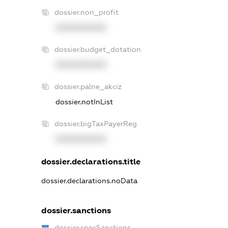
dossier.non_profit
XXXXXXXXXX
dossier.budget_dotation
XXXXXXXXXX
dossier.palne_akciz
dossier.notInList
dossier.bigTaxPayerReg
XXXXXXXXXX
dossier.declarations.title
dossier.declarations.noData
dossier.sanctions
dossier.specSanctions