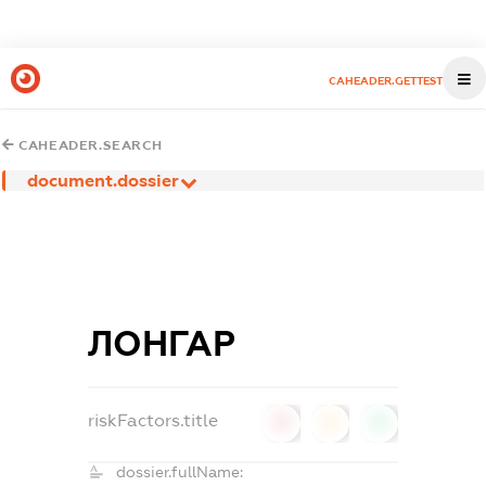
CAHEADER.GETTEST
CAHEADER.SEARCH
document.dossier
ЛОНГАР
riskFactors.title
0
0
0
dossier.fullName: