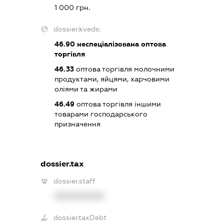
1 000 грн.
dossier.kveds:
46.90
неспеціалізована оптова
торгівля
46.33
оптова торгівля молочними
продуктами, яйцями, харчовими
оліями та жирами
46.49
оптова торгівля іншими
товарами господарського
призначення
dossier.tax
dossier.staff
XXXXXXXXXX
dossier.taxDebt