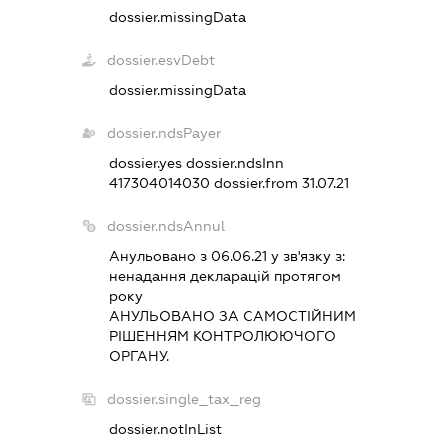
dossier.missingData
dossier.esvDebt
dossier.missingData
dossier.ndsPayer
dossier.yes
dossier.ndsInn
417304014030
dossier.from 31.07.21
dossier.ndsAnnul
Анульовано з 06.06.21 у зв'язку з:
ненадання декларацiй протягом
року
АНУЛЬОВАНО ЗА САМОСТIЙНИМ
РIШЕННЯМ КОНТРОЛЮЮЧОГО
ОРГАНУ.
dossier.single_tax_reg
dossier.notInList