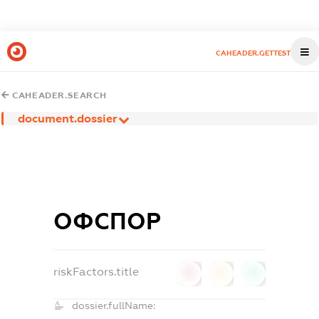
CAHEADER.GETTEST
CAHEADER.SEARCH
document.dossier
ОФСПОР
riskFactors.title
0
0
0
dossier.fullName: