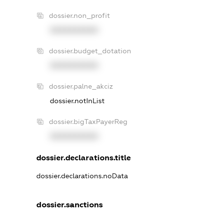
dossier.non_profit
XXXXXXXXXX
dossier.budget_dotation
XXXXXXXXXX
dossier.palne_akciz
dossier.notInList
dossier.bigTaxPayerReg
XXXXXXXXXX
dossier.declarations.title
dossier.declarations.noData
dossier.sanctions