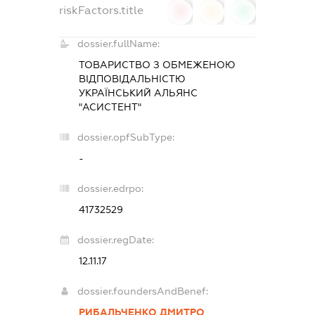
riskFactors.title
0
0
0
dossier.fullName:
ТОВАРИСТВО З ОБМЕЖЕНОЮ
ВІДПОВІДАЛЬНІСТЮ
УКРАЇНСЬКИЙ АЛЬЯНС
"АСИСТЕНТ"
dossier.opfSubType:
-
dossier.edrpo:
41732529
dossier.regDate:
12.11.17
dossier.foundersAndBenef:
РИБАЛЬЧЕНКО ДМИТРО