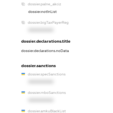
dossier.palne_akciz
dossier.notInList
dossier.bigTaxPayerReg
XXXXXXXXXX
dossier.declarations.title
dossier.declarations.noData
dossier.sanctions
dossier.specSanctions
XXXXXXXXXX
dossier.rnboSanctions
XXXXXXXXXX
dossier.amkuBlackList