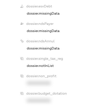
dossier.esvDebt
dossier.missingData
dossier.ndsPayer
dossier.missingData
dossier.ndsAnnul
dossier.missingData
dossier.single_tax_reg
dossier.notInList
dossier.non_profit
XXXXXXXXXX
dossier.budget_dotation
XXXXXXXXXX