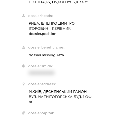
НІКІТІНА,БУД.15,КОРПУС 2,КВ.67"
dossier.heads:
РИБАЛЬЧЕНКО ДМИТРО
ІГОРОВИЧ
-
КЕРІВНИК
dossier.position -
dossier.beneficiaries:
dossier.missingData
dossier.smida:
XXXXXXXXXX
dossier.address:
М.КИЇВ, ДЕСНЯНСЬКИЙ РАЙОН
ВУЛ. МАГНІТОГОРСЬКА БУД. 1 ОФ.
40
dossier.capital: