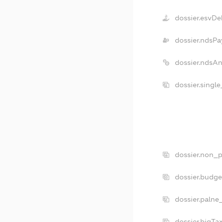
dossier.esvDe
dossier.ndsPa
dossier.ndsA
dossier.singl
dossier.non_p
dossier.budg
dossier.palne
dossier.bigT