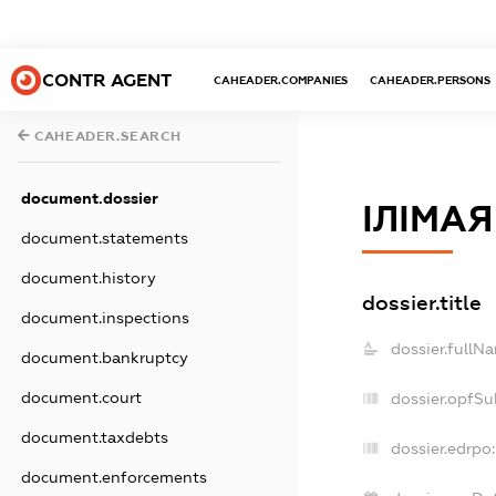
CONTR AGENT
CAHEADER.COMPANIES
CAHEADER.PERSONS
CAHEADER.SEARCH
document.dossier
ІЛІМАЯ
document.statements
document.history
dossier.title
document.inspections
dossier.fullN
document.bankruptcy
document.court
dossier.opfSu
document.taxdebts
dossier.edrpo:
document.enforcements