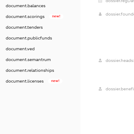
dossier.regDa
document.balances
dossier.foun
document.scorings
new!
document.tenders
document.publicfunds
document.ved
document.semantrum
dossier.heads:
document.relationships
document.licenses
new!
dossier.benefi