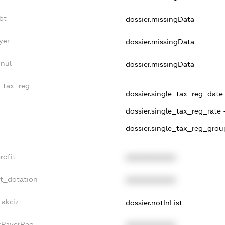
bt
dossier.missingData
yer
dossier.missingData
nnul
dossier.missingData
e_tax_reg
dossier.single_tax_reg_date - 
dossier.single_tax_reg_rate 
dossier.single_tax_reg_grou
rofit
XXXXXXXXXX
et_dotation
XXXXXXXXXX
_akciz
dossier.notInList
axPayerReg