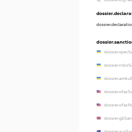
dossier.declarat
dossier.declarati
dossier.sanctio
dossier.specS
dossier.rnboS
dossier.amkuB
dossier.ofacS
dossier.ofac
dossier.gbSan
dossier.ausSa