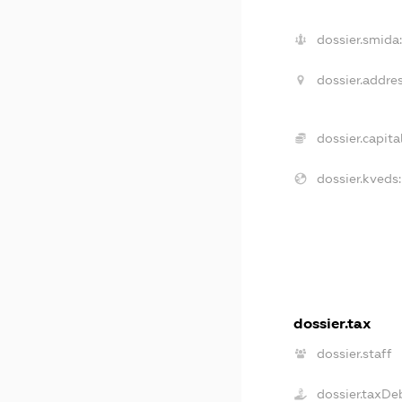
dossier.smida:
dossier.addres
dossier.capital
dossier.kveds:
dossier.tax
dossier.staff
dossier.taxDe