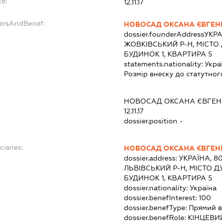
te:
12.11.17
dersAndBenef:
НОВОСАД ОКСАНА ЄВГЕН
dossier.founderAddress
УКРА
ЖОВКІВСЬКИЙ Р-Н, МІСТО
БУДИНОК 1, КВАРТИРА 5
statements.nationality:
Укра
Розмір внеску до статутног
НОВОСАД ОКСАНА ЄВГЕН
12.11.17
dossier.position -
ciaries:
НОВОСАД ОКСАНА ЄВГЕН
dossier.address:
УКРАЇНА, 80
ЛЬВІВСЬКИЙ Р-Н, МІСТО Д
БУДИНОК 1, КВАРТИРА 5
dossier.nationality:
Україна
dossier.benefInterest:
100
dossier.benefType:
Прямий в
dossier.benefRole:
КІНЦЕВИ