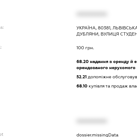
XXXXXXXXXX
s:
УКРАЇНА, 80381, ЛЬВІВСЬК
ДУБЛЯНИ, ВУЛИЦЯ СТУДЕНТ
:
100 грн.
68.20
надання в оренду й е
орендованого нерухомого
52.21
допоміжне обслуговув
68.10
купівля та продаж вл
XXXXXXXXXX
bt
dossier.missingData