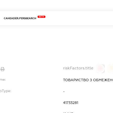
BETA
CAHEADER.PERSSEARCH
riskFactors.title
0
ame:
ТОВАРИСТВО З ОБМЕЖЕНО
bType:
-
41733281