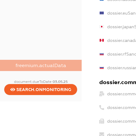
dossier.euSan
dossier.japan
dossier.canad
dossier.rfSan
freemium.actualData
dossier.russia
dossier.comm
document.dueToDate
03.05.25
SEARCH.ONMONITORING
dossier.comme
dossier.comm
dossier.comme
dossier.comme