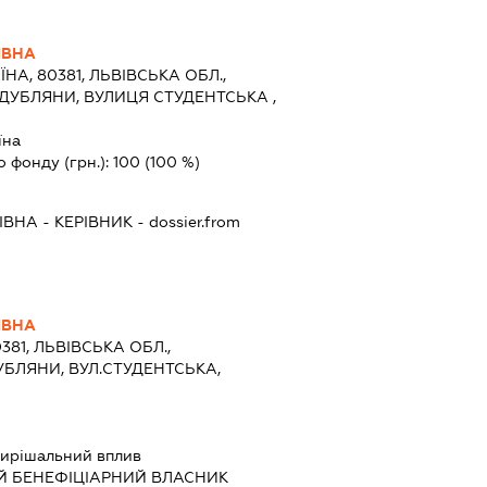
ІВНА
ЇНА, 80381, ЛЬВІВСЬКА ОБЛ.,
 ДУБЛЯНИ, ВУЛИЦЯ СТУДЕНТСЬКА ,
їна
о фонду (грн.):
100
(100 %)
ІВНА
-
КЕРІВНИК
- dossier.from
ІВНА
381, ЛЬВІВСЬКА ОБЛ.,
УБЛЯНИ, ВУЛ.СТУДЕНТСЬКА,
ирішальний вплив
Й БЕНЕФІЦІАРНИЙ ВЛАСНИК