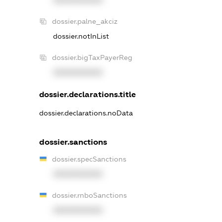
dossier.palne_akciz
dossier.notInList
dossier.bigTaxPayerReg
XXXXXXXXXX
dossier.declarations.title
dossier.declarations.noData
dossier.sanctions
dossier.specSanctions
XXXXXXXXXX
dossier.rnboSanctions
XXXXXXXXXX