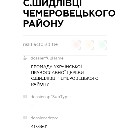
С.ШИДЛІВЦІ
ЧЕМЕРОВЕЦЬКОГО
РАЙОНУ
riskFactors.title
0
0
0
dossier.fullName:
ГРОМАДА УКРАЇНСЬКОЇ
ПРАВОСЛАВНОЇ ЦЕРКВИ
С.ШИДЛІВЦІ ЧЕМЕРОВЕЦЬКОГО
РАЙОНУ
dossier.opfSubType:
-
dossier.edrpo:
41733611