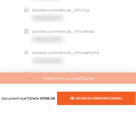
dossier.commercial_info.fax
XXXXXXXXXX
dossier.commercial_info.email
XXXXXXXXXX
dossier.commercial_info.website
XXXXXXXXXX
dossier.commercial_info.activity
freemium.actualData
XXXXXXXXXX
document.dueToDate
07.06.26
SEARCH.ONMONITORING
freemium.exampleText_1
freemium.exampleText_2
freemium.anonymousPerSearch2
FREEMIUM.DETAILS