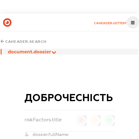
CAHEADER.GETTEST
CAHEADER.SEARCH
document.dossier
ДОБРОЧЕСНІСТЬ
riskFactors.title
0
0
0
dossier.fullName: