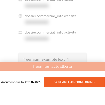
XXXXXXXXXX
dossier.commercial_info.website
XXXXXXXXXX
dossier.commercial_info.activity
XXXXXXXXXX
freemium.exampleText_1
freemium.exampleText_2
freemium.actualData
freemium.anonymousPerSearch2
FREEMIUM.DETAILS
FREEMIUM.REGISTER
document.dueToDate
02.02.18
SEARCH.ONMONITORING