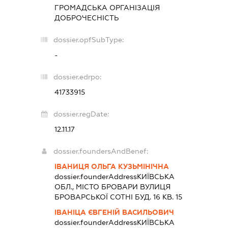
ГРОМАДСЬКА ОРГАНІЗАЦІЯ
ДОБРОЧЕСНІСТЬ
dossier.opfSubType:
-
dossier.edrpo:
41733915
dossier.regDate:
12.11.17
dossier.foundersAndBenef:
ІВАНИЦЯ ОЛЬГА КУЗЬМІНІЧНА
dossier.founderAddress
КИЇВСЬКА
ОБЛ., МІСТО БРОВАРИ ВУЛИЦЯ
БРОВАРСЬКОЇ СОТНІ БУД. 16 КВ. 15
ІВАНІЦА ЄВГЕНІЙ ВАСИЛЬОВИЧ
dossier.founderAddress
КИЇВСЬКА