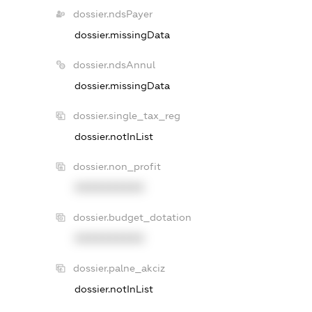
dossier.ndsPayer
dossier.missingData
dossier.ndsAnnul
dossier.missingData
dossier.single_tax_reg
dossier.notInList
dossier.non_profit
XXXXXXXXXX
dossier.budget_dotation
XXXXXXXXXX
dossier.palne_akciz
dossier.notInList