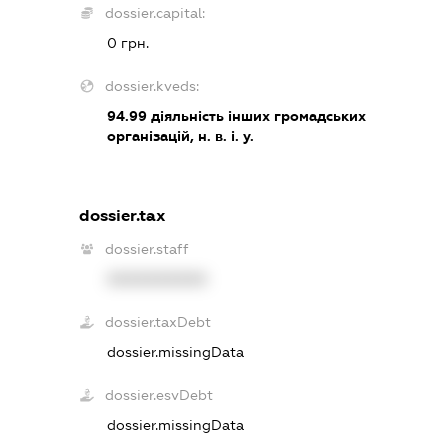
dossier.capital:
0 грн.
dossier.kveds:
94.99
діяльність інших громадських
організацій, н. в. і. у.
dossier.tax
dossier.staff
XXXXXXXXXX
dossier.taxDebt
dossier.missingData
dossier.esvDebt
dossier.missingData