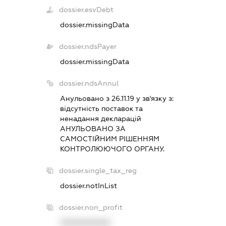
dossier.esvDebt
dossier.missingData
dossier.ndsPayer
dossier.missingData
dossier.ndsAnnul
Анульовано з 26.11.19 у зв'язку з:
вiдсутнiсть поставок та
ненадання декларацiй
АНУЛЬОВАНО ЗА
САМОСТIЙНИМ РIШЕННЯМ
КОНТРОЛЮЮЧОГО ОРГАНУ.
dossier.single_tax_reg
dossier.notInList
dossier.non_profit
XXXXXXXXXX