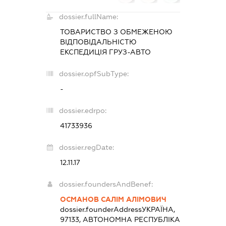
dossier.fullName:
ТОВАРИСТВО З ОБМЕЖЕНОЮ
ВІДПОВІДАЛЬНІСТЮ
ЕКСПЕДИЦІЯ ГРУЗ-АВТО
dossier.opfSubType:
-
dossier.edrpo:
41733936
dossier.regDate:
12.11.17
dossier.foundersAndBenef:
ОСМАНОВ САЛІМ АЛІМОВИЧ
dossier.founderAddress
УКРАЇНА,
97133, АВТОНОМНА РЕСПУБЛІКА