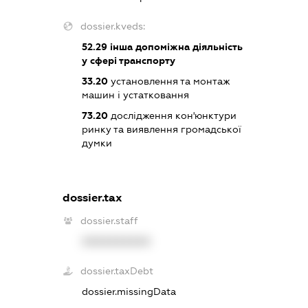
dossier.kveds:
52.29
інша допоміжна діяльність
у сфері транспорту
33.20
установлення та монтаж
машин і устатковання
73.20
дослідження кон'юнктури
ринку та виявлення громадської
думки
dossier.tax
dossier.staff
XXXXXXXXXX
dossier.taxDebt
dossier.missingData