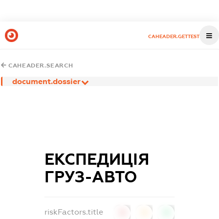
CAHEADER.GETTEST
CAHEADER.SEARCH
document.dossier
ЕКСПЕДИЦІЯ
ГРУЗ-АВТО
riskFactors.title
0
0
0