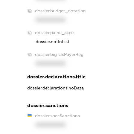
dossier.budget_dotation
XXXXXXXXXX
dossier.palne_akciz
dossier.notInList
dossier.bigTaxPayerReg
XXXXXXXXXX
dossier.declarations.title
dossier.declarations.noData
dossier.sanctions
dossier.specSanctions
XXXXXXXXXX