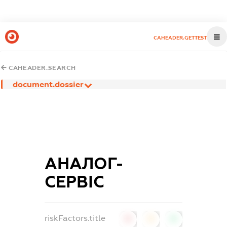
CAHEADER.GETTEST
CAHEADER.SEARCH
document.dossier
АНАЛОГ-
СЕРВІС
riskFactors.title
0
0
0