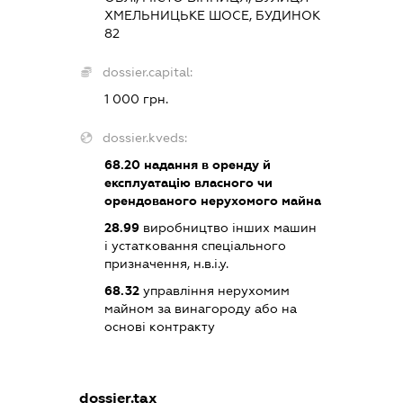
ХМЕЛЬНИЦЬКЕ ШОСЕ, БУДИНОК
82
dossier.capital:
1 000 грн.
dossier.kveds:
68.20
надання в оренду й
експлуатацію власного чи
орендованого нерухомого майна
28.99
виробництво інших машин
і устатковання спеціального
призначення, н.в.і.у.
68.32
управління нерухомим
майном за винагороду або на
основі контракту
dossier.tax