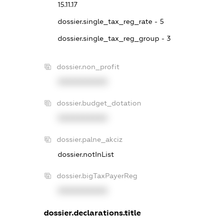
15.11.17
dossier.single_tax_reg_rate - 5
dossier.single_tax_reg_group - 3
dossier.non_profit
XXXXXXXXXX
dossier.budget_dotation
XXXXXXXXXX
dossier.palne_akciz
dossier.notInList
dossier.bigTaxPayerReg
XXXXXXXXXX
dossier.declarations.title