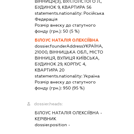
ВІННИЦЯ(З), ВУЛ.ТОЛСТОГО Л.,
БУДИНОК 9, КВАРТИРА 56
statements.nationality:
Російська
Федерація
Розмір внеску до статутного
фонду (грн.):
50
(5 %)
БІЛОУС НАТАЛІЯ ОЛЕКСІЇВНА
dossier.founderAddress
УКРАЇНА,
21000, ВІННИЦЬКА ОБЛ., МІСТО
ВІННИЦЯ, ВУЛИЦЯ КИЇВСЬКА,
БУДИНОК 29, КОРПУС 4,
КВАРТИРА 20
statements.nationality:
Україна
Розмір внеску до статутного
фонду (грн.):
950
(95 %)
dossier.heads:
БІЛОУС НАТАЛІЯ ОЛЕКСІЇВНА
-
КЕРІВНИК
dossier.position -