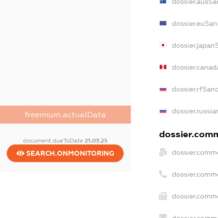
dossier.ausSa
dossier.euSan
dossier.japan
dossier.cana
dossier.rfSan
dossier.russia
freemium.actualData
dossier.comm
document.dueToDate
21.03.25
dossier.comme
SEARCH.ONMONITORING
dossier.comm
dossier.comme