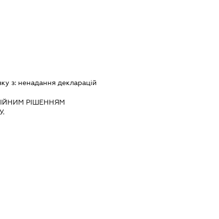
зку з:
ненадання декларацiй
IЙНИМ РIШЕННЯМ
.