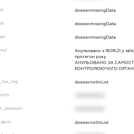
bt
dossier.missingData
bt
dossier.missingData
yer
dossier.missingData
nnul
Анульовано з 18.08.21 у зв'я
протягом року
АНУЛЬОВАНО ЗА САМОСТ
КОНТРОЛЮЮЧОГО ОРГАНУ
e_tax_reg
dossier.notInList
rofit
XXXXXXXXXX
et_dotation
XXXXXXXXXX
_akciz
dossier.notInList