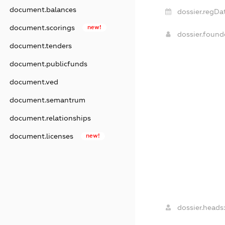
document.balances
dossier.regDa
document.scorings
new!
dossier.foun
document.tenders
document.publicfunds
document.ved
document.semantrum
document.relationships
document.licenses
new!
dossier.heads