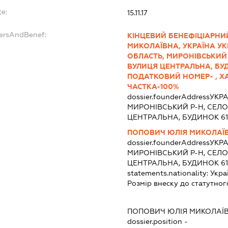
te:
15.11.17
dersAndBenef:
КІНЦЕВИЙ БЕНЕФІЦІАРНИ
МИКОЛАЇВНА, УКРАЇНА УКР
ОБЛАСТЬ, МИРОНІВСЬКИЙ
ВУЛИЦЯ ЦЕНТРАЛЬНА, БУД
ПОДАТКОВИЙ НОМЕР- , Х
ЧАСТКА-100%
dossier.founderAddress
УКРА
МИРОНІВСЬКИЙ Р-Н, СЕЛО
ЦЕНТРАЛЬНА, БУДИНОК 61
ПОПОВИЧ ЮЛІЯ МИКОЛАЇ
dossier.founderAddress
УКРА
МИРОНІВСЬКИЙ Р-Н, СЕЛО
ЦЕНТРАЛЬНА, БУДИНОК 61
statements.nationality:
Укра
Розмір внеску до статутног
:
ПОПОВИЧ ЮЛІЯ МИКОЛАЇ
dossier.position -