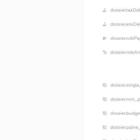
dossier.taxDe
dossier.esvDe
dossier.ndsPa
dossier.ndsA
dossier.singl
dossier.non_p
dossier.budg
dossier.palne