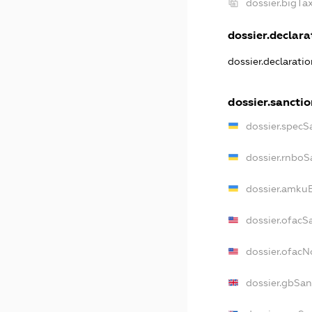
dossier.bigT
dossier.declarat
dossier.declarati
dossier.sancti
dossier.specS
dossier.rnboS
dossier.amkuB
dossier.ofacS
dossier.ofac
dossier.gbSan