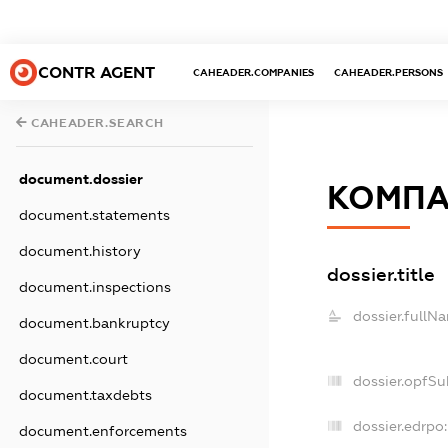
CONTR AGENT
CAHEADER.COMPANIES
CAHEADER.PERSONS
CAHEADER.SEARCH
document.dossier
КОМПА
document.statements
document.history
dossier.title
document.inspections
dossier.fullN
document.bankruptcy
document.court
dossier.opfSu
document.taxdebts
dossier.edrpo:
document.enforcements