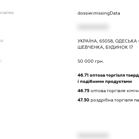
ciaries:
dossier.missingData
:
XXXXXXXXXX
s:
УКРАЇНА, 65058, ОДЕСЬКА
ШЕВЧЕНКА, БУДИНОК 17
:
50 000 грн.
46.71
оптова торгівля тверд
і подібними продуктами
46.75
оптова торгівля хімі
47.30
роздрібна торгівля п
XXXXXXXXXX