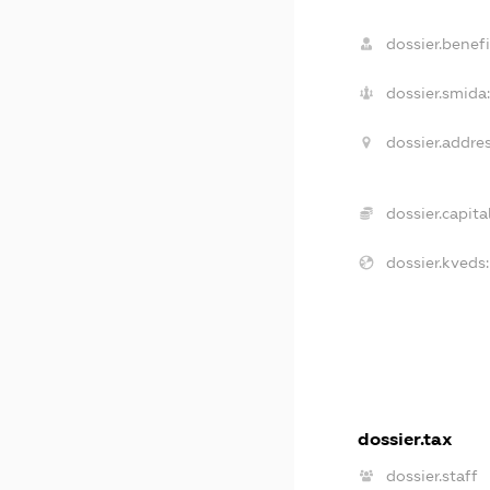
dossier.benefi
dossier.smida
dossier.addres
dossier.capital
dossier.kveds:
dossier.tax
dossier.staff