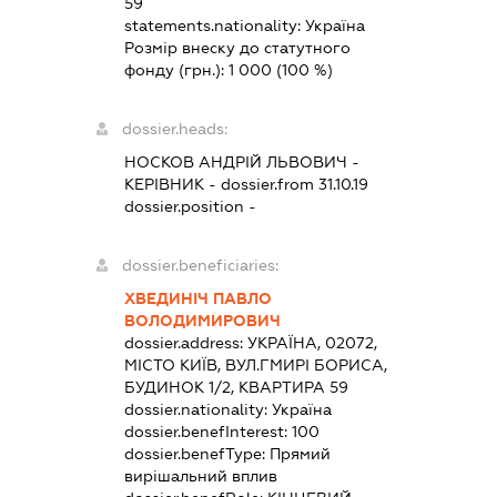
59
statements.nationality:
Україна
Розмір внеску до статутного
фонду (грн.):
1 000
(100 %)
dossier.heads:
НОСКОВ АНДРІЙ ЛЬВОВИЧ
-
КЕРІВНИК
- dossier.from 31.10.19
dossier.position -
dossier.beneficiaries:
ХВЕДИНІЧ ПАВЛО
ВОЛОДИМИРОВИЧ
dossier.address:
УКРАЇНА, 02072,
МІСТО КИЇВ, ВУЛ.ГМИРІ БОРИСА,
БУДИНОК 1/2, КВАРТИРА 59
dossier.nationality:
Україна
dossier.benefInterest:
100
dossier.benefType:
Прямий
вирішальний вплив