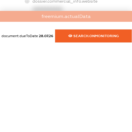
dossier.commercial_info.website
XXXXXXXXXX
freemium.actualData
dossier.commercial_info.activity
XXXXXXXXXX
document.dueToDate
28.07.26
SEARCH.ONMONITORING
freemium.exampleText_1
freemium.exampleText_2
freemium.anonymousPerSearch2
FREEMIUM.DETAILS
FREEMIUM.REGISTER