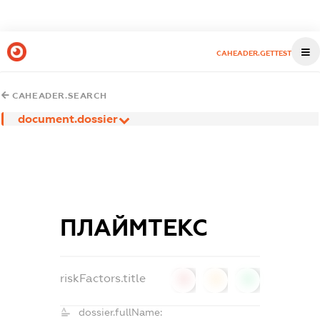
CAHEADER.GETTEST
CAHEADER.SEARCH
document.dossier
ПЛАЙМТЕКС
riskFactors.title
0
0
0
dossier.fullName: