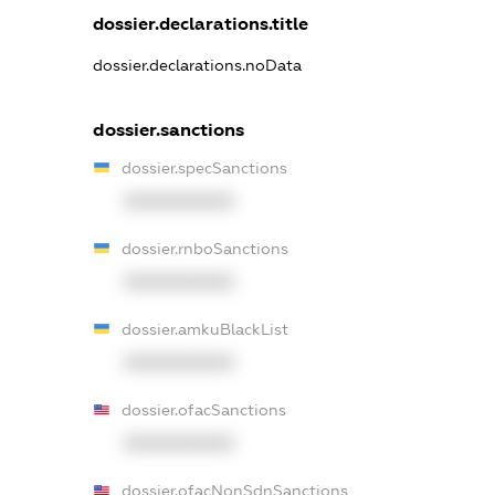
dossier.declarations.title
dossier.declarations.noData
dossier.sanctions
dossier.specSanctions
XXXXXXXXXX
dossier.rnboSanctions
XXXXXXXXXX
dossier.amkuBlackList
XXXXXXXXXX
dossier.ofacSanctions
XXXXXXXXXX
dossier.ofacNonSdnSanctions