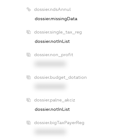
dossier.ndsAnnul
dossier.missingData
dossier.single_tax_reg
dossier.notInList
dossier.non_profit
XXXXXXXXXX
dossier.budget_dotation
XXXXXXXXXX
dossier.palne_akciz
dossier.notInList
dossier.bigTaxPayerReg
XXXXXXXXXX