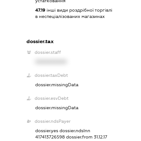
устатковання
47.19
інші види роздрібної торгівлі
в неспеціалізованих магазинах
dossier.tax
dossier.staff
XXXXXXXXXX
dossier.taxDebt
dossier.missingData
dossier.esvDebt
dossier.missingData
dossier.ndsPayer
dossier.yes
dossier.ndsInn
417413726598
dossier.from 31.12.17