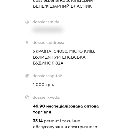
dossier.benefRole:
КІНЦЕВИЙ
БЕНЕФІЦІАРНИЙ ВЛАСНИК
dossier.smida:
XXXXXXXXXX
dossier.address:
УКРАЇНА, 04050, МІСТО КИЇВ,
ВУЛИЦЯ ТУРГЕНЄВСЬКА,
БУДИНОК 82А
dossier.capital:
1 000 грн.
dossier.kveds:
46.90
неспеціалізована оптова
торгівля
33.14
ремонт і технічне
обслуговування електричного