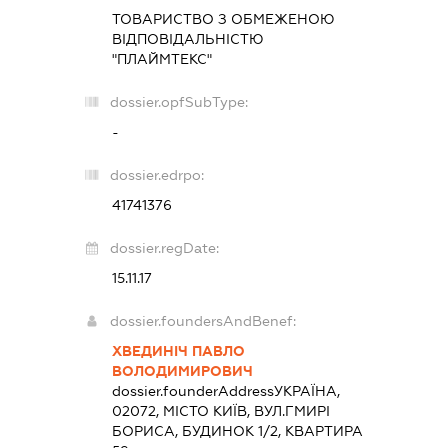
ТОВАРИСТВО З ОБМЕЖЕНОЮ
ВІДПОВІДАЛЬНІСТЮ
"ПЛАЙМТЕКС"
dossier.opfSubType:
-
dossier.edrpo:
41741376
dossier.regDate:
15.11.17
dossier.foundersAndBenef:
ХВЕДИНІЧ ПАВЛО
ВОЛОДИМИРОВИЧ
dossier.founderAddress
УКРАЇНА,
02072, МІСТО КИЇВ, ВУЛ.ГМИРІ
БОРИСА, БУДИНОК 1/2, КВАРТИРА