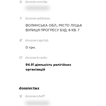
dossier.smida:
XXXXXXXXXX
dossier.address:
ВОЛИНСЬКА ОБЛ., МІСТО ЛУЦЬК
ВУЛИЦЯ ПРОГРЕСУ БУД. 8 КВ. 7
dossier.capital:
0 грн.
dossier.kveds:
94.91
діяльність релігійних
організацій
dossier.tax
dossier.staff
XXXXXXXXXX