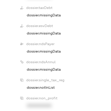
dossier.taxDebt
dossier.missingData
dossier.esvDebt
dossier.missingData
dossier.ndsPayer
dossier.missingData
dossier.ndsAnnul
dossier.missingData
dossier.single_tax_reg
dossier.notInList
dossier.non_profit
XXXXXXXXXX