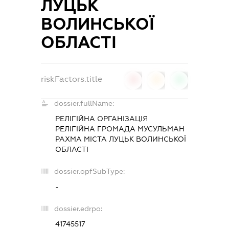
ЛУЦЬК
ВОЛИНСЬКОЇ
ОБЛАСТІ
riskFactors.title
0
0
0
dossier.fullName:
РЕЛІГІЙНА ОРГАНІЗАЦІЯ
РЕЛІГІЙНА ГРОМАДА МУСУЛЬМАН
РАХМА МІСТА ЛУЦЬК ВОЛИНСЬКОЇ
ОБЛАСТІ
dossier.opfSubType:
-
dossier.edrpo:
41745517