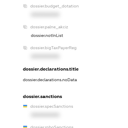
dossier.budget_dotation
XXXXXXXXXX
dossier.palne_akciz
dossier.notInList
dossier.bigTaxPayerReg
XXXXXXXXXX
dossier.declarations.title
dossier.declarations.noData
dossier.sanctions
dossier.specSanctions
XXXXXXXXXX
dossier.rnboSanctions