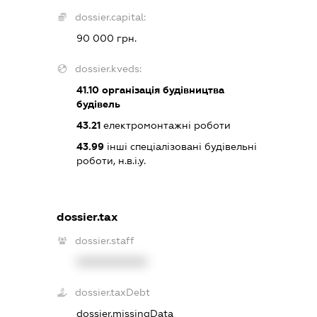
dossier.capital:
90 000 грн.
dossier.kveds:
41.10
організація будівництва
будівель
43.21
електромонтажні роботи
43.99
інші спеціалізовані будівельні
роботи, н.в.і.у.
dossier.tax
dossier.staff
XXXXXXXXXX
dossier.taxDebt
dossier.missingData