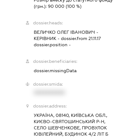
Розмір внеску до статутного фонду
(грн.):
90 000
(100 %)
dossier.heads:
ВЕЛИЧКО ОЛЕГ ІВАНОВИЧ
-
КЕРІВНИК
- dossier.from 21.11.17
dossier.position -
dossier.beneficiaries:
dossier.missingData
dossier.smida:
XXXXXXXXXX
dossier.address:
УКРАЇНА, 08140, КИЇВСЬКА ОБЛ.,
КИЄВО-СВЯТОШИНСЬКИЙ Р-Н,
СЕЛО ШЕВЧЕНКОВЕ, ПРОВУЛОК
ЮВІЛЕЙНИЙ, БУДИНОК 4/2 ЛІТ Б