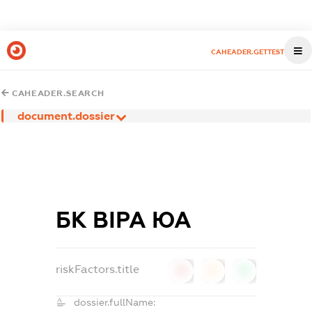
CAHEADER.GETTEST
CAHEADER.SEARCH
document.dossier
БК ВІРА ЮА
riskFactors.title
0
0
0
dossier.fullName: