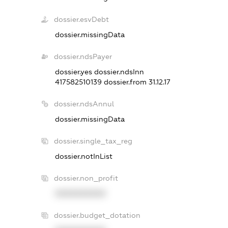
dossier.esvDebt
dossier.missingData
dossier.ndsPayer
dossier.yes
dossier.ndsInn
417582510139
dossier.from 31.12.17
dossier.ndsAnnul
dossier.missingData
dossier.single_tax_reg
dossier.notInList
dossier.non_profit
XXXXXXXXXX
dossier.budget_dotation