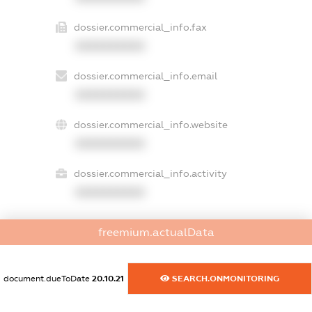
dossier.commercial_info.fax
XXXXXXXXXX
dossier.commercial_info.email
XXXXXXXXXX
dossier.commercial_info.website
XXXXXXXXXX
dossier.commercial_info.activity
XXXXXXXXXX
freemium.actualData
freemium.exampleText_1
freemium.exampleText_2
freemium.anonymousPerSearch2
document.dueToDate
20.10.21
SEARCH.ONMONITORING
FREEMIUM.DETAILS