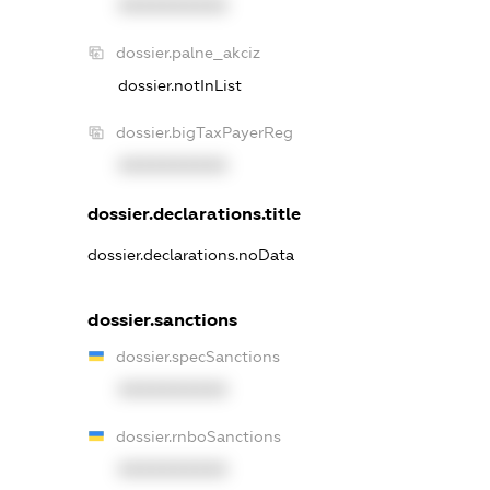
XXXXXXXXXX
dossier.palne_akciz
dossier.notInList
dossier.bigTaxPayerReg
XXXXXXXXXX
dossier.declarations.title
dossier.declarations.noData
dossier.sanctions
dossier.specSanctions
XXXXXXXXXX
dossier.rnboSanctions
XXXXXXXXXX