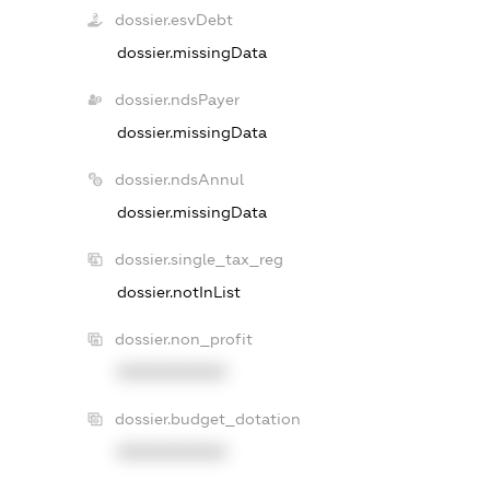
dossier.esvDebt
dossier.missingData
dossier.ndsPayer
dossier.missingData
dossier.ndsAnnul
dossier.missingData
dossier.single_tax_reg
dossier.notInList
dossier.non_profit
XXXXXXXXXX
dossier.budget_dotation
XXXXXXXXXX