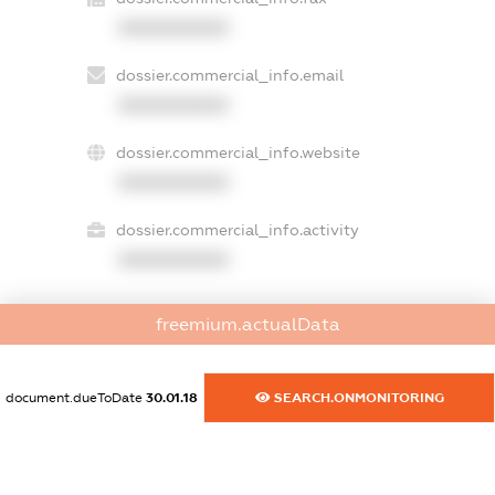
XXXXXXXXXX
dossier.commercial_info.email
XXXXXXXXXX
dossier.commercial_info.website
XXXXXXXXXX
dossier.commercial_info.activity
XXXXXXXXXX
freemium.actualData
freemium.exampleText_1
freemium.exampleText_2
freemium.anonymousPerSearch2
document.dueToDate
30.01.18
SEARCH.ONMONITORING
FREEMIUM.DETAILS
FREEMIUM.REGISTER