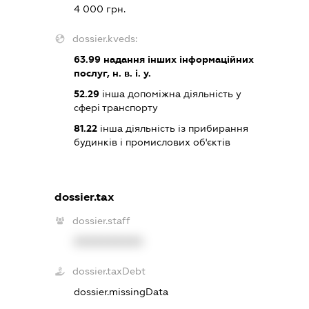
4 000 грн.
dossier.kveds:
63.99
надання інших інформаційних
послуг, н. в. і. у.
52.29
інша допоміжна діяльність у
сфері транспорту
81.22
інша діяльність із прибирання
будинків і промислових об'єктів
dossier.tax
dossier.staff
XXXXXXXXXX
dossier.taxDebt
dossier.missingData