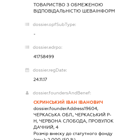
ТОВАРИСТВО З ОБМЕЖЕНОЮ
ВІДПОВІДАЛЬНІСТЮ
ШЕВАІНФОРМ
dossier.opfSubType:
-
dossier.edrpo:
41758499
dossier.regDate:
24.11.17
dossier.foundersAndBenef:
СКРИНСЬКИЙ ІВАН ІВАНОВИЧ
dossier.founderAddress
19604,
ЧЕРКАСЬКА ОБЛ., ЧЕРКАСЬКИЙ Р-
Н, ЧЕРВОНА СЛОБОДА, ПРОВУЛОК
ДАЧНИЙ, 4
Розмір внеску до статутного фонду
(грн.):
2 000
(50 %)