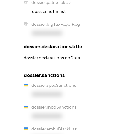
dossier.palne_akciz
dossier.notInList
dossier.bigTaxPayerReg
XXXXXXXXXX
dossier.declarations.title
dossier.declarations.noData
dossier.sanctions
dossier.specSanctions
XXXXXXXXXX
dossier.rnboSanctions
XXXXXXXXXX
dossier.amkuBlackList