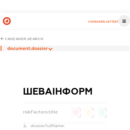
CAHEADER.GETTEST
CAHEADER.SEARCH
document.dossier
ШЕВАІНФОРМ
riskFactors.title
0
0
0
dossier.fullName: