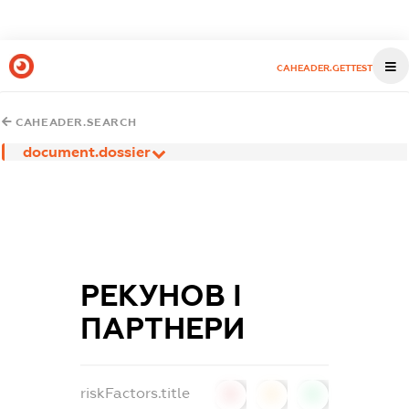
CAHEADER.GETTEST
CAHEADER.SEARCH
document.dossier
РЕКУНОВ І
ПАРТНЕРИ
riskFactors.title
0
0
0