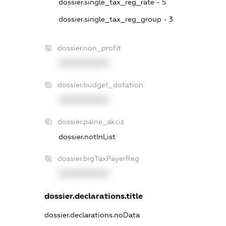
dossier.single_tax_reg_rate - 5
dossier.single_tax_reg_group - 3
dossier.non_profit
XXXXXXXXXX
dossier.budget_dotation
XXXXXXXXXX
dossier.palne_akciz
dossier.notInList
dossier.bigTaxPayerReg
XXXXXXXXXX
dossier.declarations.title
dossier.declarations.noData