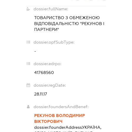
dossier.fullName:
ТОВАРИСТВО З ОБМЕЖЕНОЮ
ВІДПОВІДАЛЬНІСТЮ "РЕКУНОВ І
ПАРТНЕРИ"
dossier.opfSubType:
-
dossier.edrpo:
41768560
dossier.regDate:
28.11.17
dossier.foundersAndBenef:
РЕКУНОВ ВОЛОДИМИР
ВІКТОРОВИЧ
dossier.founderAddress
УКРАЇНА,