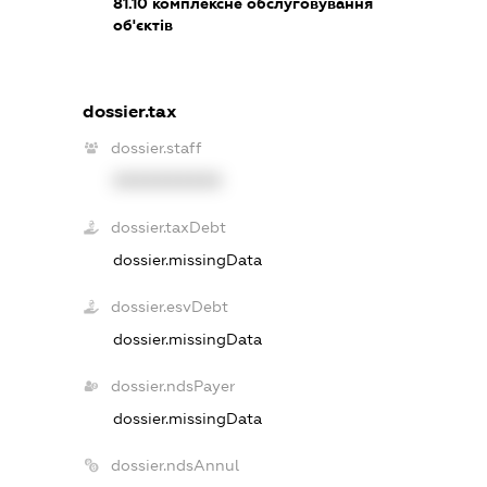
81.10
комплексне обслуговування
об'єктів
dossier.tax
dossier.staff
XXXXXXXXXX
dossier.taxDebt
dossier.missingData
dossier.esvDebt
dossier.missingData
dossier.ndsPayer
dossier.missingData
dossier.ndsAnnul