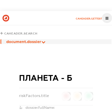
CAHEADER.GETTEST
CAHEADER.SEARCH
document.dossier
ПЛАНЕТА - Б
riskFactors.title
0
0
0
dossier.fullName: