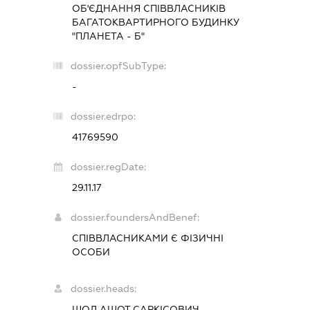
ОБ'ЄДНАННЯ СПІВВЛАСНИКІВ
БАГАТОКВАРТИРНОГО БУДИНКУ
"ПЛАНЕТА - Б"
dossier.opfSubType:
-
dossier.edrpo:
41769590
dossier.regDate:
29.11.17
dossier.foundersAndBenef:
СПІВВЛАСНИКАМИ Є ФІЗИЧНІ
ОСОБИ
dossier.heads:
ШОЛ АШОТ САРКІСОВИЧ
-