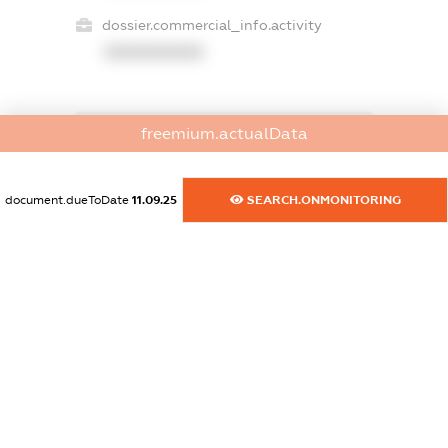
dossier.commercial_info.activity
XXXXXXXXXX
freemium.actualData
freemium.exampleText_1
freemium.exampleText_2
freemium.anonymousPerSearch2
document.dueToDate
11.09.25
SEARCH.ONMONITORING
FREEMIUM.DETAILS
FREEMIUM.REGISTER