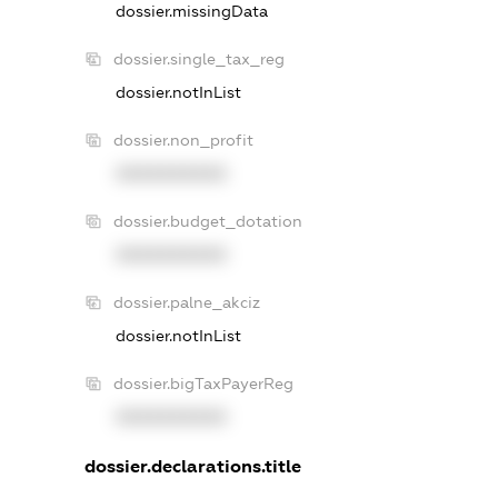
dossier.missingData
dossier.single_tax_reg
dossier.notInList
dossier.non_profit
XXXXXXXXXX
dossier.budget_dotation
XXXXXXXXXX
dossier.palne_akciz
dossier.notInList
dossier.bigTaxPayerReg
XXXXXXXXXX
dossier.declarations.title