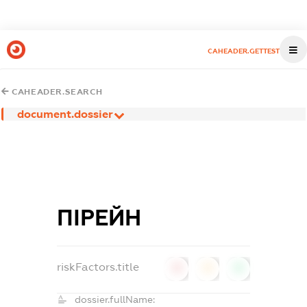
CAHEADER.GETTEST
CAHEADER.SEARCH
document.dossier
ПІРЕЙН
riskFactors.title
0
0
0
dossier.fullName: