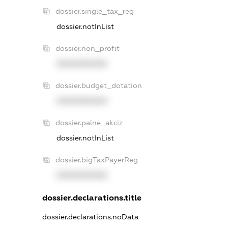
dossier.single_tax_reg
dossier.notInList
dossier.non_profit
XXXXXXXXXX
dossier.budget_dotation
XXXXXXXXXX
dossier.palne_akciz
dossier.notInList
dossier.bigTaxPayerReg
XXXXXXXXXX
dossier.declarations.title
dossier.declarations.noData