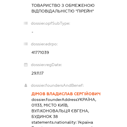
ТОВАРИСТВО З ОБМЕЖЕНОЮ
ВІДПОВІДАЛЬНІСТЮ "ПІРЕЙН"
dossier.opfSubType:
-
dossier.edrpo:
41771039
dossier.regDate:
29.11.17
dossier.foundersAndBenef:
ДІМОВ ВЛАДИСЛАВ СЕРГІЙОВИЧ
dossier.founderAddress
УКРАЇНА,
01133, МІСТО КИЇВ,
ВУЛ.КОНОВАЛЬЦЯ ЄВГЕНА,
БУДИНОК 38
statements.nationality:
Україна