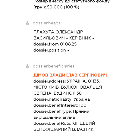
Розмір внеску до статутного фонду
(грн.):
50 000
(100 %)
dossier.heads:
ПЛАХУТА ОЛЕКСАНДР
ВАСИЛЬОВИЧ
-
КЕРІВНИК
-
dossier.from 01.08.25
dossier.position -
dossier.beneficiaries:
ДІМОВ ВЛАДИСЛАВ СЕРГІЙОВИЧ
dossier.address:
УКРАЇНА, 01133,
МІСТО КИЇВ, ВУЛ.КОНОВАЛЬЦЯ
ЄВГЕНА, БУДИНОК 38
dossier.nationality:
Україна
dossier.benefInterest:
100
dossier.benefType:
Прямий
вирішальний вплив
dossier.benefRole:
КІНЦЕВИЙ
БЕНЕФІЦІАРНИЙ ВЛАСНИК