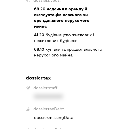
dossier.kveds:
68.20
надання в оренду й
експлуатацію власного чи
орендованого нерухомого
майна
41.20
будівництво житлових і
нежитлових будівель
68.10
купівля та продаж власного
нерухомого майна
dossier.tax
dossier.staff
XXXXXXXXXX
dossier.taxDebt
dossier.missingData