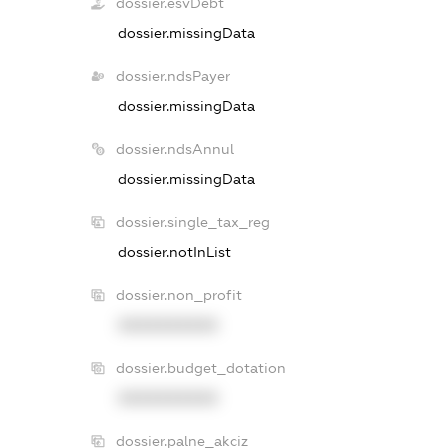
dossier.esvDebt
dossier.missingData
dossier.ndsPayer
dossier.missingData
dossier.ndsAnnul
dossier.missingData
dossier.single_tax_reg
dossier.notInList
dossier.non_profit
XXXXXXXXXX
dossier.budget_dotation
XXXXXXXXXX
dossier.palne_akciz