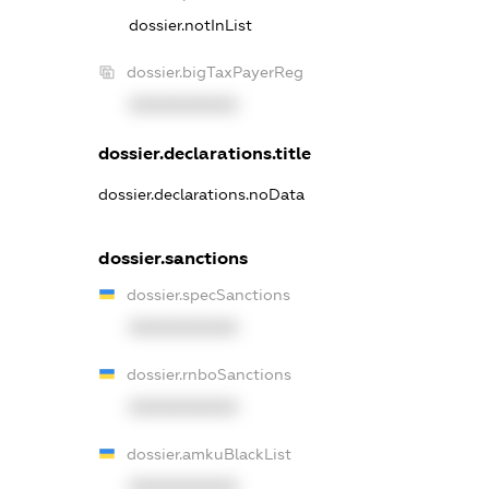
dossier.notInList
dossier.bigTaxPayerReg
XXXXXXXXXX
dossier.declarations.title
dossier.declarations.noData
dossier.sanctions
dossier.specSanctions
XXXXXXXXXX
dossier.rnboSanctions
XXXXXXXXXX
dossier.amkuBlackList
XXXXXXXXXX