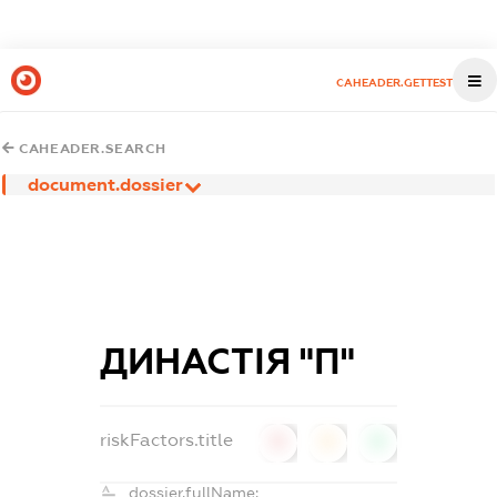
CAHEADER.GETTEST
CAHEADER.SEARCH
document.dossier
ДИНАСТІЯ "П"
riskFactors.title
0
0
0
dossier.fullName: