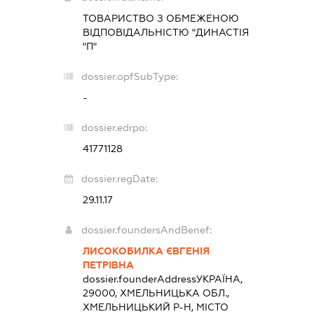
ТОВАРИСТВО З ОБМЕЖЕНОЮ
ВІДПОВІДАЛЬНІСТЮ "ДИНАСТІЯ
"П"
dossier.opfSubType:
-
dossier.edrpo:
41771128
dossier.regDate:
29.11.17
dossier.foundersAndBenef:
ЛИСОКОБИЛКА ЄВГЕНІЯ
ПЕТРІВНА
dossier.founderAddress
УКРАЇНА,
29000, ХМЕЛЬНИЦЬКА ОБЛ.,
ХМЕЛЬНИЦЬКИЙ Р-Н, МІСТО