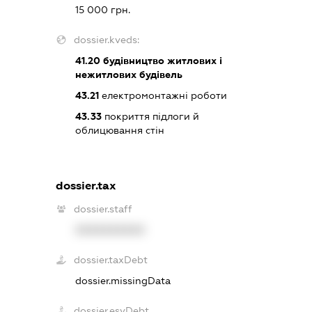
15 000 грн.
dossier.kveds:
41.20
будівництво житлових і
нежитлових будівель
43.21
електромонтажні роботи
43.33
покриття підлоги й
облицювання стін
dossier.tax
dossier.staff
XXXXXXXXXX
dossier.taxDebt
dossier.missingData
dossier.esvDebt