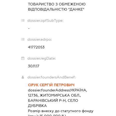
ТОВАРИСТВО З ОБМЕЖЕНОЮ
ВІДПОВІДАЛЬНІСТЮ "ДАНКЕ"
dossier.opfSubType:
-
dossier.edrpo:
41772053
dossier.regDate:
30.11.17
dossier.foundersAndBenef:
СІРУК СЕРГІЙ ПЕТРОВИЧ
dossier.founderAddress
УКРАЇНА,
12736, ЖИТОМИРСЬКА ОБЛ.,
БАРАНІВСЬКИЙ Р-Н, СЕЛО
ДУБРІВКА
Розмір внеску до статутного фонду