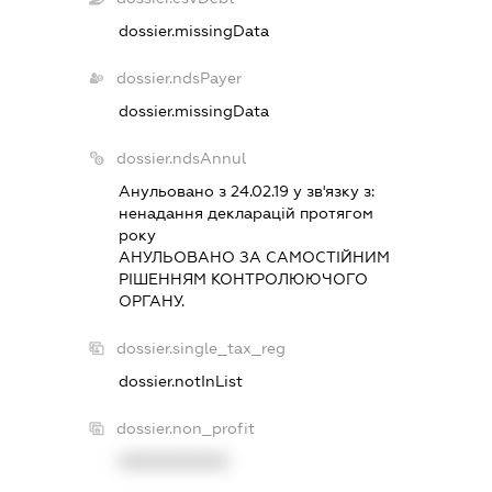
dossier.missingData
dossier.ndsPayer
dossier.missingData
dossier.ndsAnnul
Анульовано з 24.02.19 у зв'язку з:
ненадання декларацiй протягом
року
АНУЛЬОВАНО ЗА САМОСТIЙНИМ
РIШЕННЯМ КОНТРОЛЮЮЧОГО
ОРГАНУ.
dossier.single_tax_reg
dossier.notInList
dossier.non_profit
XXXXXXXXXX