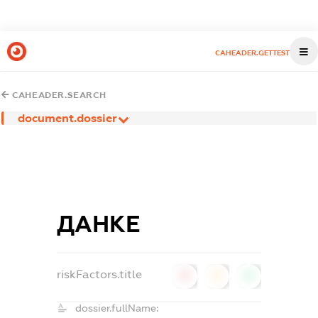
CAHEADER.GETTEST
CAHEADER.SEARCH
document.dossier
ДАНКЕ
riskFactors.title
0
0
0
dossier.fullName: