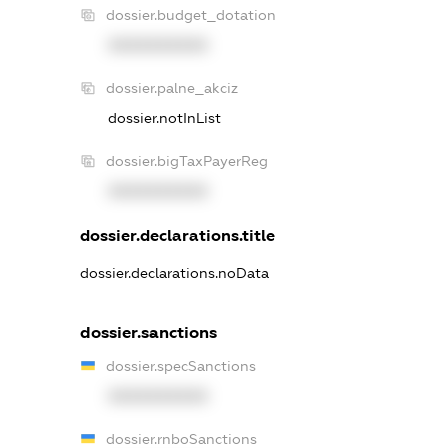
dossier.budget_dotation
XXXXXXXXXX
dossier.palne_akciz
dossier.notInList
dossier.bigTaxPayerReg
XXXXXXXXXX
dossier.declarations.title
dossier.declarations.noData
dossier.sanctions
dossier.specSanctions
XXXXXXXXXX
dossier.rnboSanctions