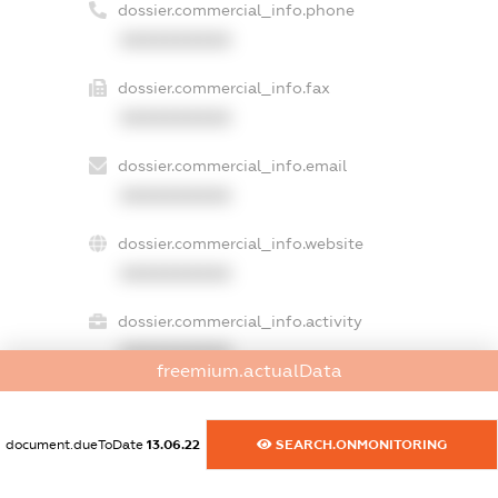
dossier.commercial_info.phone
XXXXXXXXXX
dossier.commercial_info.fax
XXXXXXXXXX
dossier.commercial_info.email
XXXXXXXXXX
dossier.commercial_info.website
XXXXXXXXXX
dossier.commercial_info.activity
XXXXXXXXXX
freemium.actualData
document.dueToDate
13.06.22
SEARCH.ONMONITORING
freemium.exampleText_1
freemium.exampleText_2
freemium.anonymousPerSearch2