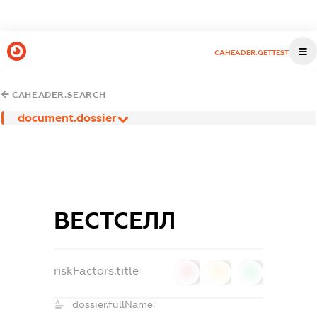
CAHEADER.GETTEST
CAHEADER.SEARCH
document.dossier
ВЕСТСЕЛЛ
riskFactors.title
0
0
0
dossier.fullName: