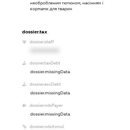
необробленим тютюном, насінням і
кормами для тварин
dossier.tax
dossier.staff
XXXXXXXXXX
dossier.taxDebt
dossier.missingData
dossier.esvDebt
dossier.missingData
dossier.ndsPayer
dossier.missingData
dossier.ndsAnnul