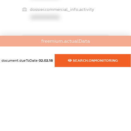
dossier.commercial_info.activity
XXXXXXXXXX
freemium.actualData
freemium.exampleText_1
freemium.exampleText_2
freemium.anonymousPerSearch2
document.dueToDate
02.02.18
SEARCH.ONMONITORING
FREEMIUM.DETAILS
FREEMIUM.REGISTER