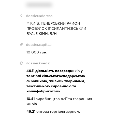
XXXXXXXXXX
dossier.address:
М.КИЇВ, ПЕЧЕРСЬКИЙ РАЙОН
ПРОВУЛОК ІПСИЛАНТІЄВСЬКИЙ
БУД. 3 КІМН. Б/Н
dossier.capital:
10 000 грн.
dossier.kveds:
46.11
діяльність посередників у
торгівлі сільськогосподарською
сировиною, живими тваринами,
текстильною сировиною та
напівфабрикатами
10.41
виробництво олії та тваринних
жирів
46.21
оптова торгівля зерном,