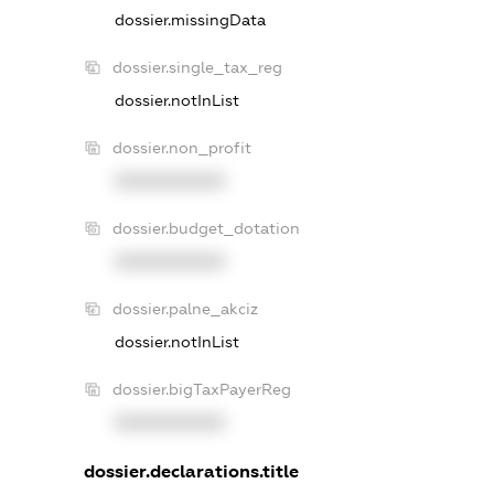
dossier.missingData
dossier.single_tax_reg
dossier.notInList
dossier.non_profit
XXXXXXXXXX
dossier.budget_dotation
XXXXXXXXXX
dossier.palne_akciz
dossier.notInList
dossier.bigTaxPayerReg
XXXXXXXXXX
dossier.declarations.title