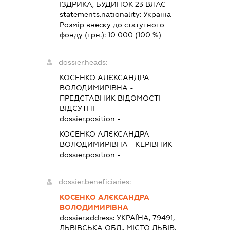
ІЗДРИКА, БУДИНОК 23 ВЛАС
statements.nationality:
Україна
Розмір внеску до статутного
фонду (грн.):
10 000
(100 %)
dossier.heads:
КОСЕНКО АЛЄКСАНДРА
ВОЛОДИМИРІВНА
-
ПРЕДСТАВНИК
ВІДОМОСТІ
ВІДСУТНІ
dossier.position -
КОСЕНКО АЛЄКСАНДРА
ВОЛОДИМИРІВНА
-
КЕРІВНИК
dossier.position -
dossier.beneficiaries:
КОСЕНКО АЛЄКСАНДРА
ВОЛОДИМИРІВНА
dossier.address:
УКРАЇНА, 79491,
ЛЬВІВСЬКА ОБЛ., МІСТО ЛЬВІВ,