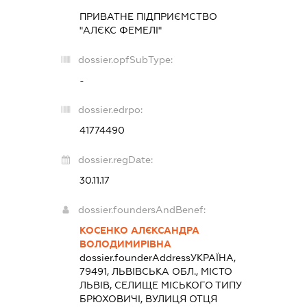
ПРИВАТНЕ ПІДПРИЄМСТВО
"АЛЄКС ФЕМЕЛІ"
dossier.opfSubType:
-
dossier.edrpo:
41774490
dossier.regDate:
30.11.17
dossier.foundersAndBenef:
КОСЕНКО АЛЄКСАНДРА
ВОЛОДИМИРІВНА
dossier.founderAddress
УКРАЇНА,
79491, ЛЬВІВСЬКА ОБЛ., МІСТО
ЛЬВІВ, СЕЛИЩЕ МІСЬКОГО ТИПУ
БРЮХОВИЧІ, ВУЛИЦЯ ОТЦЯ