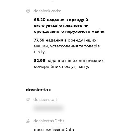
dossier.kveds:
68.20
надання в оренду й
експлуатацію власного чи
орендованого нерухомого майна
77.39
надання в оренду інших
машин, устатковання та товарів,
н.в.і.у.
82.99
надання інших допоміжних
комерційних послуг, н.в.і.у.
dossier.tax
dossier.staff
XXXXXXXXXX
dossier.taxDebt
dossier.missingData