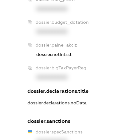
XXXXXXXXXX
dossier.budget_dotation
XXXXXXXXXX
dossier.palne_akciz
dossier.notInList
dossier.bigTaxPayerReg
XXXXXXXXXX
dossier.declarations.title
dossier.declarations.noData
dossier.sanctions
dossier.specSanctions