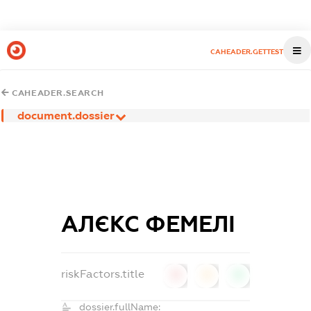
CAHEADER.GETTEST
CAHEADER.SEARCH
document.dossier
АЛЄКС ФЕМЕЛІ
riskFactors.title
0
0
0
dossier.fullName: