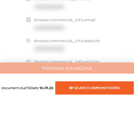
XXXXXXXXXX
dossier.commercial_info.email
XXXXXXXXXX
dossier.commercial_info.website
XXXXXXXXXX
dossier.commercial_info.activity
freemium.actualData
XXXXXXXXXX
document.dueToDate
16.01.26
SEARCH.ONMONITORING
freemium.exampleText_1
freemium.exampleText_2
freemium.anonymousPerSearch2
FREEMIUM.DETAILS
FREEMIUM.REGISTER