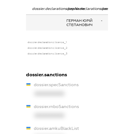
dossier.declarations.pepName
dossier.declarations.personName
dossier.declaratio
ГЕРМАН ЮРІЙ
-
СТЕПАНОВИЧ
dossier.declarations.license_1
dossier.declarations.license_2
dossier.declarations.license_3
dossier.sanctions
dossier.specSanctions
XXXXXXXXXX
dossier.rnboSanctions
XXXXXXXXXX
dossier.amkuBlackList