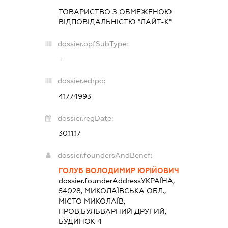
ТОВАРИСТВО З ОБМЕЖЕНОЮ
ВІДПОВІДАЛЬНІСТЮ "ЛАЙТ-К"
dossier.opfSubType:
-
dossier.edrpo:
41774993
dossier.regDate:
30.11.17
dossier.foundersAndBenef:
ГОЛУБ ВОЛОДИМИР ЮРІЙОВИЧ
dossier.founderAddress
УКРАЇНА,
54028, МИКОЛАЇВСЬКА ОБЛ.,
МІСТО МИКОЛАЇВ,
ПРОВ.БУЛЬВАРНИЙ ДРУГИЙ,
БУДИНОК 4