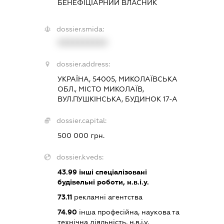
БЕНЕФІЦІАРНИЙ ВЛАСНИК
dossier.smida:
XXXXXXXXXX
dossier.address:
УКРАЇНА, 54005, МИКОЛАЇВСЬКА
ОБЛ., МІСТО МИКОЛАЇВ,
ВУЛ.ПУШКІНСЬКА, БУДИНОК 17-А
dossier.capital:
500 000 грн.
dossier.kveds:
43.99
інші спеціалізовані
будівельні роботи, н.в.і.у.
73.11
рекламні агентства
74.90
інша професійна, наукова та
технічна діяльність, н.в.і.у.