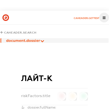
CAHEADER.GETTEST
CAHEADER.SEARCH
document.dossier
ЛАЙТ-К
riskFactors.title
0
0
0
dossier.fullName: