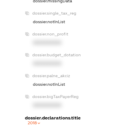
dossier.missingData
dossier.single_tax_reg
dossier.notInList
dossier.non_profit
XXXXXXXXXX
dossier.budget_dotation
XXXXXXXXXX
dossier.palne_akciz
dossier.notInList
dossier.bigTaxPayerReg
XXXXXXXXXX
dossier.declarations.title
2018