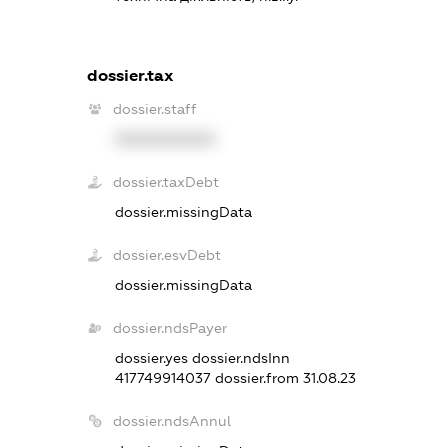
dossier.tax
dossier.staff
XXXXXXXXXX
dossier.taxDebt
dossier.missingData
dossier.esvDebt
dossier.missingData
dossier.ndsPayer
dossier.yes
dossier.ndsInn
417749914037
dossier.from 31.08.23
dossier.ndsAnnul