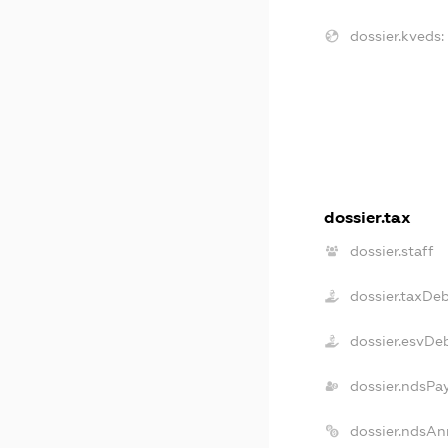
dossier.kveds:
dossier.tax
dossier.staff
dossier.taxDe
dossier.esvDe
dossier.ndsPa
dossier.ndsAn