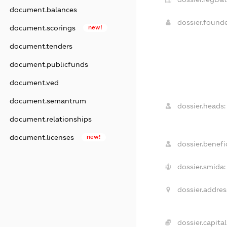
document.balances
dossier.found
document.scorings
new!
document.tenders
document.publicfunds
document.ved
document.semantrum
dossier.heads:
document.relationships
document.licenses
new!
dossier.benefic
dossier.smida:
dossier.addres
dossier.capital