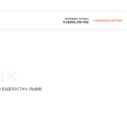
caHeader.contact
CAHEADER.GETTEST
0 (800) 210 102
0
О
БУДПОСТАЧ-ЛЬВІВ