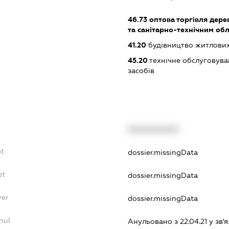
46.73
оптова торгівля дере
та санітарно-технічним об
41.20
будівництво житлових
45.20
технічне обслуговува
засобів
XXXXXXXXXX
bt
dossier.missingData
bt
dossier.missingData
yer
dossier.missingData
nul
Анульовано з 22.04.21 у зв'я