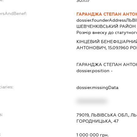
30.11.17
ersAndBenef:
ГАРАНДЖА СТЕПАН АНТО
dossier.founderAddress
ЛЬВІ
ШЕВЧЕНКІВСЬКИЙ РАЙОН ВУ
Розмір внеску до статутног
КІНЦЕВИЙ БЕНЕФІЦІАРНИ
АНТОНОВИЧ, 15.09.1960 
ГАРАНДЖА СТЕПАН АНТ
dossier.position -
iaries:
dossier.missingData
XXXXXXXXXX
s:
79019, ЛЬВІВСЬКА ОБЛ., 
ГОРОДНИЦЬКА, 47
:
1 000 000 грн.