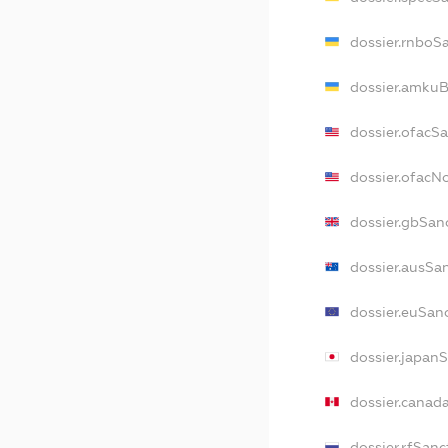
dossier.rnboS
dossier.amkuB
dossier.ofacS
dossier.ofac
dossier.gbSan
dossier.ausSa
dossier.euSan
dossier.japan
dossier.canad
dossier.rfSanc