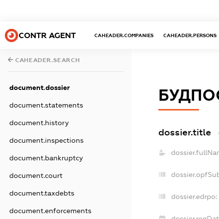
CONTR AGENT
CAHEADER.COMPANIES
CAHEADER.PERSONS
CAHEADER.SEARCH
document.dossier
БУДПО
document.statements
document.history
dossier.title
document.inspections
dossier.fullNa
document.bankruptcy
dossier.opfSu
document.court
document.taxdebts
dossier.edrpo:
document.enforcements
dossier.regDat