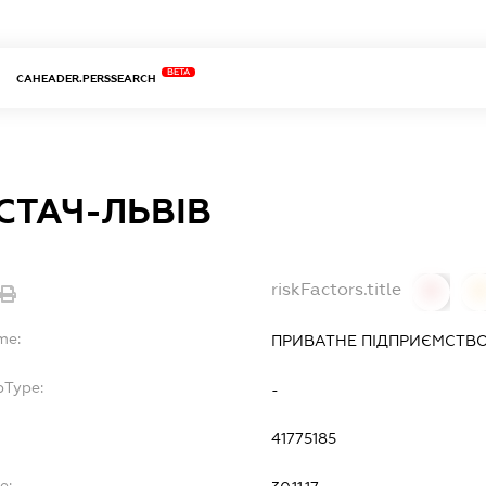
BETA
CAHEADER.PERSSEARCH
СТАЧ-ЛЬВІВ
riskFactors.title
0
0
me:
ПРИВАТНЕ ПІДПРИЄМСТВ
bType:
-
41775185
e: