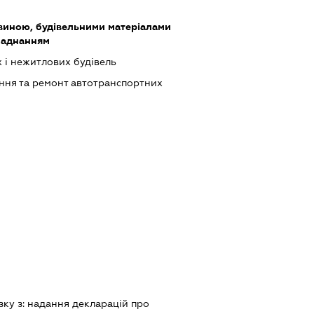
виною, будівельними матеріалами
ладнанням
 і нежитлових будівель
ння та ремонт автотранспортних
зку з:
надання декларацiй про