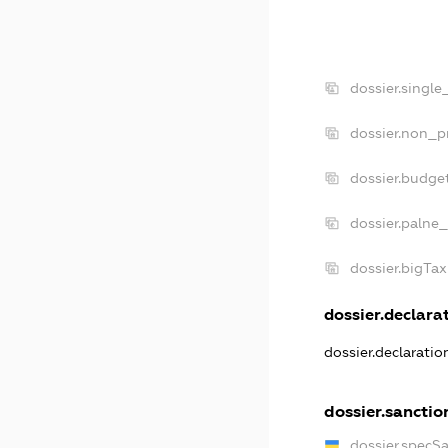
dossier.single
dossier.non_pr
dossier.budge
dossier.palne_
dossier.bigTa
dossier.declarat
dossier.declarati
dossier.sanctio
dossier.specS