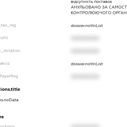
вiдсутнiсть поставок
АНУЛЬОВАНО ЗА САМОСТ
КОНТРОЛЮЮЧОГО ОРГАНУ
_tax_reg
dossier.notInList
ofit
XXXXXXXXXX
t_dotation
XXXXXXXXXX
akciz
dossier.notInList
xPayerReg
XXXXXXXXXX
ions.title
ons.noData
ns
anctions
XXXXXXXXXX