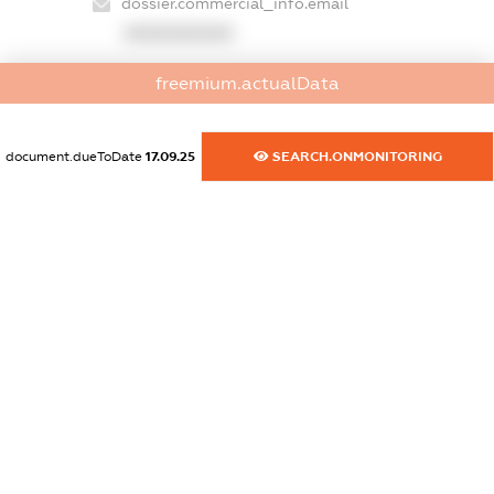
dossier.commercial_info.email
XXXXXXXXXX
dossier.commercial_info.website
freemium.actualData
XXXXXXXXXX
dossier.commercial_info.activity
document.dueToDate
17.09.25
SEARCH.ONMONITORING
XXXXXXXXXX
freemium.exampleText_1
freemium.exampleText_2
freemium.anonymousPerSearch2
FREEMIUM.DETAILS
FREEMIUM.REGISTER