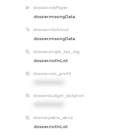
dossier.ndsPayer
dossier.missingData
dossier.ndsAnnul
dossier.missingData
dossier.single_tax_reg
dossier.notInList
dossier.non_profit
XXXXXXXXXX
dossier.budget_dotation
XXXXXXXXXX
dossier.palne_akciz
dossier.notInList