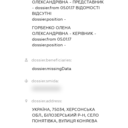
ОЛЕКСАНДРІВНА
-
ПРЕДСТАВНИК
- dossier.from 05.01.17
ВІДОМОСТІ
ВІДСУТНІ
dossier.position -
ГОРБЕНКО ОЛЕНА
ОЛЕКСАНДРІВНА
-
КЕРІВНИК
-
dossier.from 05.01.17
dossier.position -
dossier.beneficiaries:
dossier.missingData
dossier.smida:
XXXXXXXXXX
dossier.address:
УКРАЇНА, 75034, ХЕРСОНСЬКА
ОБЛ., БІЛОЗЕРСЬКИЙ Р-Н, СЕЛО
ПОНЯТІВКА, ВУЛИЦЯ КОНЯЄВА