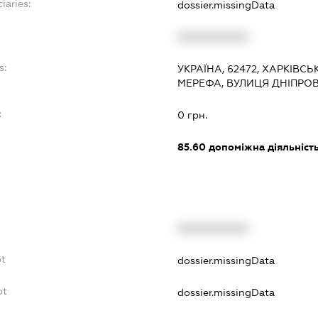
iaries:
dossier.missingData
XXXXXXXXXX
s:
УКРАЇНА, 62472, ХАРКІВСЬ
МЕРЕФА, ВУЛИЦЯ ДНІПРОВ
:
0 грн.
85.60
допоміжна діяльність 
XXXXXXXXXX
bt
dossier.missingData
bt
dossier.missingData