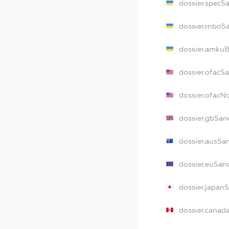
dossier.specS
dossier.rnboS
dossier.amkuB
dossier.ofacS
dossier.ofac
dossier.gbSan
dossier.ausSa
dossier.euSan
dossier.japan
dossier.canad