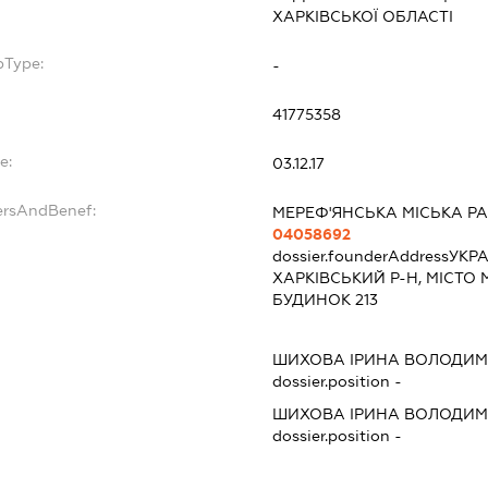
ХАРКІВСЬКОЇ ОБЛАСТІ
bType:
-
41775358
e:
03.12.17
ersAndBenef:
МЕРЕФ'ЯНСЬКА МІСЬКА Р
04058692
dossier.founderAddress
УКРА
ХАРКІВСЬКИЙ Р-Н, МІСТО
БУДИНОК 213
ШИХОВА ІРИНА ВОЛОДИМ
dossier.position -
ШИХОВА ІРИНА ВОЛОДИМ
dossier.position -