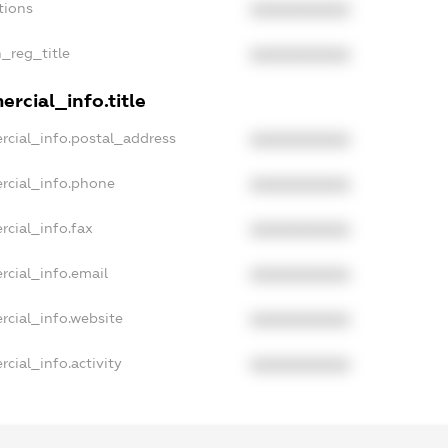
tions
XXXXXXXXXX
n_reg_title
XXXXXXXXXX
rcial_info.title
rcial_info.postal_address
XXXXXXXXXX
rcial_info.phone
XXXXXXXXXX
rcial_info.fax
XXXXXXXXXX
rcial_info.email
XXXXXXXXXX
rcial_info.website
XXXXXXXXXX
cial_info.activity
XXXXXXXXXX