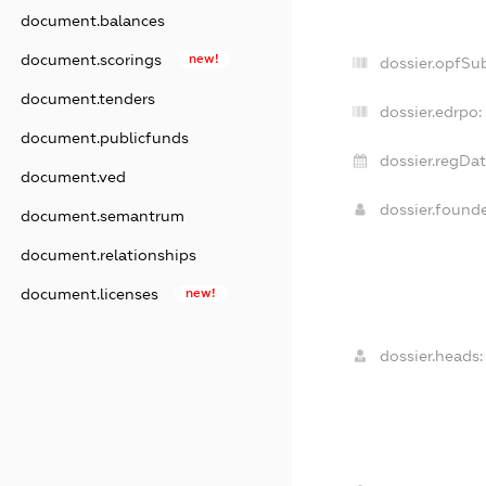
document.balances
document.scorings
new!
dossier.opfSu
document.tenders
dossier.edrpo:
document.publicfunds
dossier.regDat
document.ved
dossier.found
document.semantrum
document.relationships
document.licenses
new!
dossier.heads: