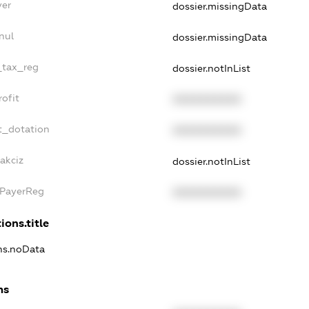
yer
dossier.missingData
nul
dossier.missingData
e_tax_reg
dossier.notInList
rofit
XXXXXXXXXX
t_dotation
XXXXXXXXXX
akciz
dossier.notInList
xPayerReg
XXXXXXXXXX
ions.title
ons.noData
ns