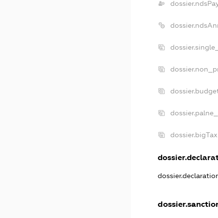
dossier.ndsPa
dossier.ndsAn
dossier.singl
dossier.non_p
dossier.budge
dossier.palne_
dossier.bigTa
dossier.declarat
dossier.declarati
dossier.sanctio