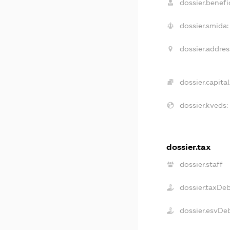
dossier.benefic
dossier.smida:
dossier.addres
dossier.capital
dossier.kveds:
dossier.tax
dossier.staff
dossier.taxDe
dossier.esvDe