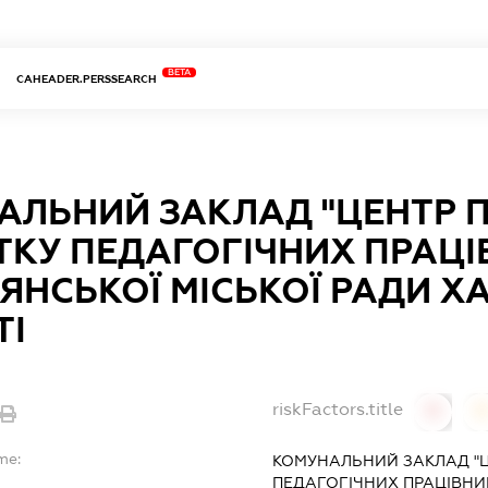
BETA
CAHEADER.PERSSEARCH
АЛЬНИЙ ЗАКЛАД "ЦЕНТР 
ТКУ ПЕДАГОГІЧНИХ ПРАЦІ
ЯНСЬКОЇ МІСЬКОЇ РАДИ Х
ТІ
riskFactors.title
0
0
me:
КОМУНАЛЬНИЙ ЗАКЛАД "
ПЕДАГОГІЧНИХ ПРАЦІВНИК