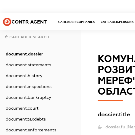
CONTR AGENT
CAHEADER.COMPANIES
CAHEADER.PERSONS
CAHEADER.SEARCH
document.dossier
КОМУН
document.statements
РОЗВИ
document.history
МЕРЕФ'
document.inspections
ОБЛАС
document.bankruptcy
document.court
dossier.title
document.taxdebts
dossier.fullNa
document.enforcements