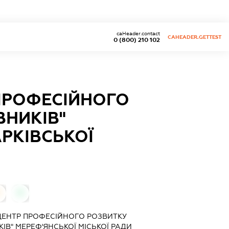
caHeader.contact
CAHEADER.GETTEST
0 (800) 210 102
ПРОФЕСІЙНОГО
ВНИКІВ"
АРКІВСЬКОЇ
0
ЦЕНТР ПРОФЕСІЙНОГО РОЗВИТКУ
ІВ" МЕРЕФ'ЯНСЬКОЇ МІСЬКОЇ РАДИ