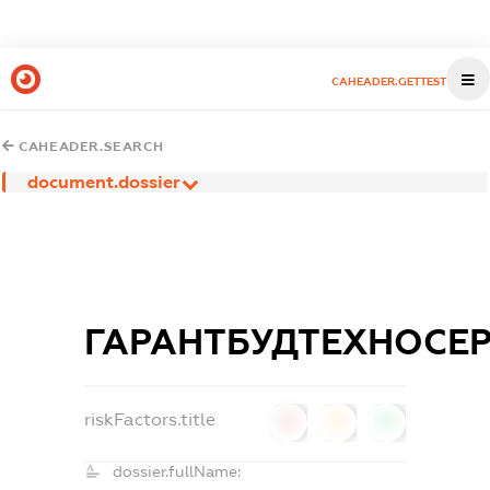
CAHEADER.GETTEST
CAHEADER.SEARCH
document.dossier
ГАРАНТБУДТЕХНОСЕР
riskFactors.title
0
0
0
dossier.fullName: