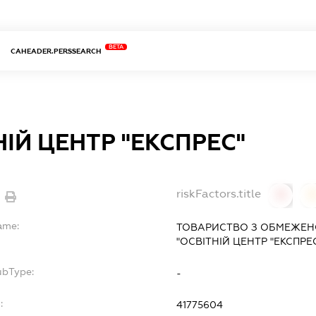
BETA
CAHEADER.PERSSEARCH
ІЙ ЦЕНТР "ЕКСПРЕС"
riskFactors.title
0
ame:
ТОВАРИСТВО З ОБМЕЖЕН
"ОСВІТНІЙ ЦЕНТР "ЕКСПРЕ
ubType:
-
:
41775604