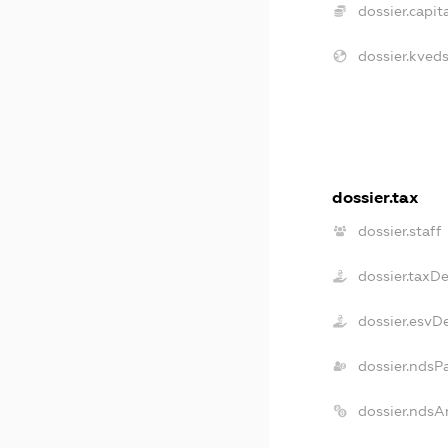
dossier.capita
dossier.kveds
dossier.tax
dossier.staff
dossier.taxD
dossier.esvD
dossier.ndsP
dossier.ndsA