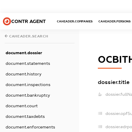
CONTR AGENT
CAHEADER.COMPANIES
CAHEADER.PERSONS
CAHEADER.SEARCH
document.dossier
ОСВІТН
document.statements
document.history
dossier.title
document.inspections
dossier.fullN
document.bankruptcy
document.court
dossier.opfS
document.taxdebts
dossier.edrpo
document.enforcements