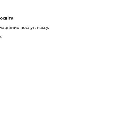
освіта
ійних послуг, н.в.і.у.
у.