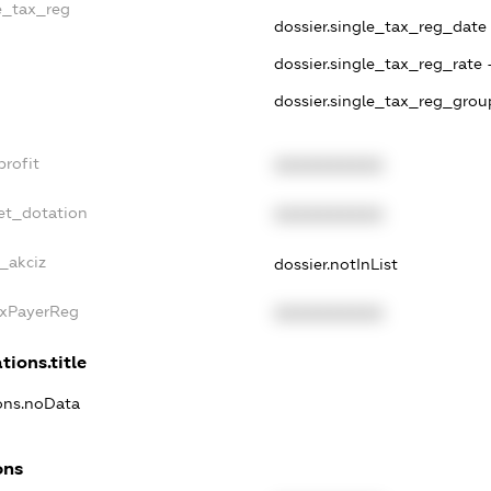
le_tax_reg
dossier.single_tax_reg_date -
dossier.single_tax_reg_rate 
dossier.single_tax_reg_grou
profit
XXXXXXXXXX
et_dotation
XXXXXXXXXX
e_akciz
dossier.notInList
axPayerReg
XXXXXXXXXX
tions.title
ions.noData
ons