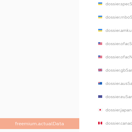
dossier.spec
dossier.rnbo
dossier.amku
dossier.ofac
dossier.ofa
dossier.gbSa
dossier.ausS
dossier.euSa
dossier.japa
dossier.cana
freemium.actualData