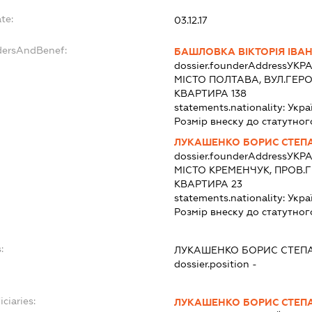
te:
03.12.17
dersAndBenef:
БАШЛОВКА ВІКТОРІЯ ІВА
dossier.founderAddress
УКРА
МІСТО ПОЛТАВА, ВУЛ.ГЕРОЇ
КВАРТИРА 138
statements.nationality:
Укра
Розмір внеску до статутног
ЛУКАШЕНКО БОРИС СТЕП
dossier.founderAddress
УКРА
МІСТО КРЕМЕНЧУК, ПРОВ.
КВАРТИРА 23
statements.nationality:
Укра
Розмір внеску до статутног
:
ЛУКАШЕНКО БОРИС СТЕП
dossier.position -
ciaries:
ЛУКАШЕНКО БОРИС СТЕП