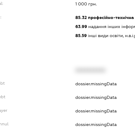
l:
1 000 грн.
:
85.32
професійно-технічна 
63.99
надання інших інформац
85.59
інші види освіти, н.в.і.
XXXXXXXXXX
ebt
dossier.missingData
ebt
dossier.missingData
ayer
dossier.missingData
nnul
dossier.missingData