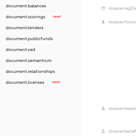
document.balances
dossier.regDa
document.scorings
new!
dossier.foun
document.tenders
document.publicfunds
document.ved
document.semantrum
document.relationships
document.licenses
new!
dossier.heads
dossier.benefi