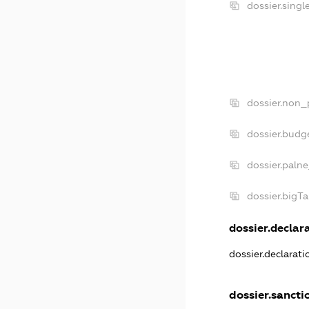
dossier.sing
dossier.non_
dossier.budg
dossier.paln
dossier.bigT
dossier.declara
dossier.declarat
dossier.sancti