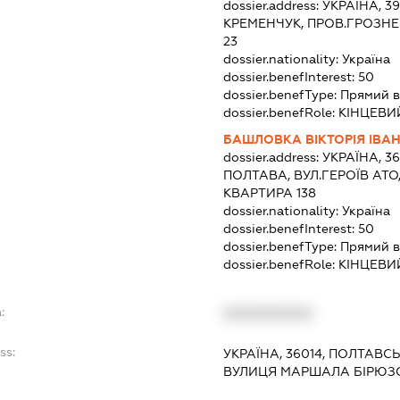
dossier.address:
УКРАЇНА, 3
КРЕМЕНЧУК, ПРОВ.ГРОЗНЕ
23
dossier.nationality:
Україна
dossier.benefInterest:
50
dossier.benefType:
Прямий в
dossier.benefRole:
КІНЦЕВИ
БАШЛОВКА ВІКТОРІЯ ІВА
dossier.address:
УКРАЇНА, 3
ПОЛТАВА, ВУЛ.ГЕРОЇВ АТО,
КВАРТИРА 138
dossier.nationality:
Україна
dossier.benefInterest:
50
dossier.benefType:
Прямий в
dossier.benefRole:
КІНЦЕВИ
:
XXXXXXXXXX
ss:
УКРАЇНА, 36014, ПОЛТАВС
ВУЛИЦЯ МАРШАЛА БІРЮЗО