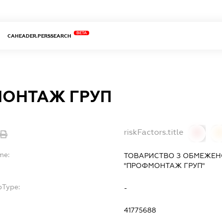
BETA
CAHEADER.PERSSEARCH
ОНТАЖ ГРУП
riskFactors.title
0
0
me:
ТОВАРИСТВО З ОБМЕЖЕН
"ПРОФМОНТАЖ ГРУП"
bType:
-
41775688