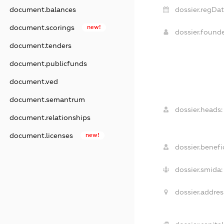
document.balances
dossier.regDat
document.scorings
new!
dossier.found
document.tenders
document.publicfunds
document.ved
document.semantrum
dossier.heads:
document.relationships
document.licenses
new!
dossier.benefic
dossier.smida:
dossier.addres