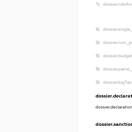
dossier.ndsAn
dossier.singl
dossier.non_p
dossier.budge
dossier.palne_
dossier.bigTa
dossier.declarat
dossier.declarati
dossier.sanctio