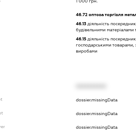
:
1 000 грн.
46.72
оптова торгівля мета
46.13
діяльність посередникі
будівельними матеріалами 
46.15
діяльність посередникі
господарськими товарами, 
виробами
XXXXXXXXXX
bt
dossier.missingData
bt
dossier.missingData
yer
dossier.missingData