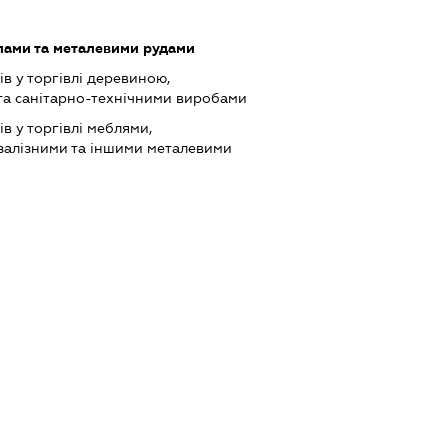
лами та металевими рудами
в у торгівлі деревиною,
та санітарно-технічними виробами
в у торгівлі меблями,
залізними та іншими металевими