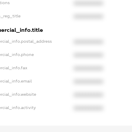
tions
XXXXXXXXXX
n_reg_title
XXXXXXXXXX
rcial_info.title
rcial_info.postal_address
XXXXXXXXXX
rcial_info.phone
XXXXXXXXXX
rcial_info.fax
XXXXXXXXXX
rcial_info.email
XXXXXXXXXX
rcial_info.website
XXXXXXXXXX
cial_info.activity
XXXXXXXXXX