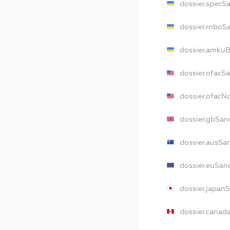
dossier.specS
dossier.rnboS
dossier.amkuB
dossier.ofacS
dossier.ofac
dossier.gbSan
dossier.ausSa
dossier.euSan
dossier.japan
dossier.canad