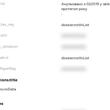
nul
Анульовано з 02.01.19 у зв'я
протягом року
.
e_tax_reg
dossier.notInList
rofit
XXXXXXXXXX
t_dotation
XXXXXXXXXX
akciz
dossier.notInList
xPayerReg
XXXXXXXXXX
ions.title
ons.noData
ns