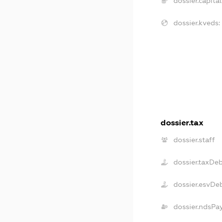
dossier.capital
dossier.kveds:
dossier.tax
dossier.staff
dossier.taxDe
dossier.esvDe
dossier.ndsPa