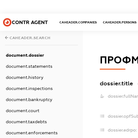
CONTR AGENT
CAHEADER.COMPANIES
CAHEADER.PERSONS
CAHEADER.SEARCH
document.dossier
ПРОФМ
document.statements
document.history
dossier.title
document.inspections
dossier.fullNa
document.bankruptcy
document.court
dossier.opfSu
document.taxdebts
dossier.edrpo:
document.enforcements