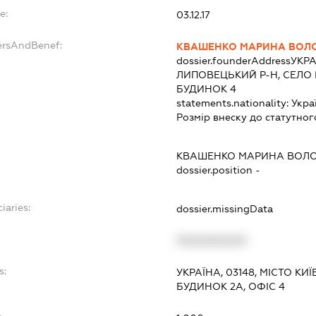
e:
03.12.17
ersAndBenef:
КВАШЕНКО МАРИНА ВОЛ
dossier.founderAddress
УКРА
ЛИПОВЕЦЬКИЙ Р-Н, СЕЛО 
БУДИНОК 4
statements.nationality:
Укра
Розмір внеску до статутног
КВАШЕНКО МАРИНА ВОЛ
dossier.position -
iaries:
dossier.missingData
XXXXXXXXXX
s:
УКРАЇНА, 03148, МІСТО КИ
БУДИНОК 2А, ОФІС 4