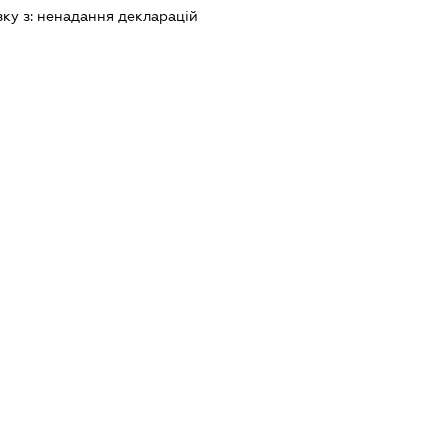
зку з:
ненадання декларацiй