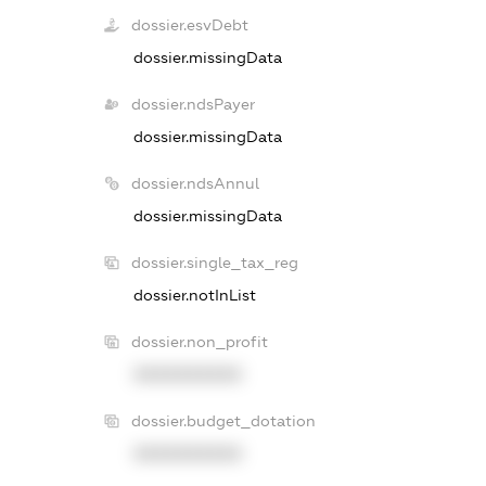
dossier.esvDebt
dossier.missingData
dossier.ndsPayer
dossier.missingData
dossier.ndsAnnul
dossier.missingData
dossier.single_tax_reg
dossier.notInList
dossier.non_profit
XXXXXXXXXX
dossier.budget_dotation
XXXXXXXXXX