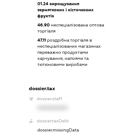
01.24
вирощування
зерняткових і кісточкових
фруктів
46.90
неспеціалізована оптова
торгівля
47.11
роздрібна торгівля в
неспеціалізованих магазинах
переважно продуктами
харчування, напоями та
тютюновими виробами
dossier.tax
dossier.staff
XXXXXXXXXX
dossier.taxDebt
dossier.missingData