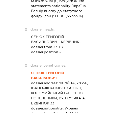
КОНОВАЛЬЦЯ, БУДИНОК 198
statements.nationality:
Україна
Розмір внеску до статутного
фонду (грн.):
1 000
(33.333 %)
dossier.heads:
СЕНЮК ГРИГОРІЙ
ВАСИЛЬОВИЧ
-
КЕРІВНИК
-
dossier.from 27.11.17
dossier.position -
dossier.beneficiaries:
СЕНЮК ГРИГОРІЙ
ВАСИЛЬОВИЧ
dossier.address:
УКРАЇНА, 78356,
ІВАНО-ФРАНКІВСЬКА ОБЛ.,
КОЛОМИЙСЬКИЙ Р-Н, СЕЛО
ПОПЕЛЬНИКИ, ВУЛ.КУЗИКА А.,
БУДИНОК 33
dossier.nationality:
Україна