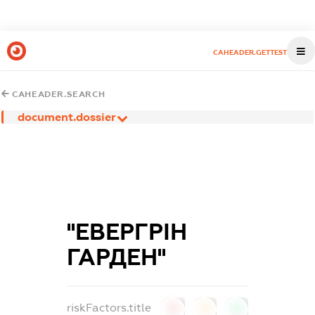
CAHEADER.GETTEST
CAHEADER.SEARCH
document.dossier
''ЕВЕРГРІН
ГАРДЕН''
riskFactors.title
0
0
0