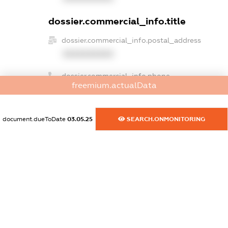
dossier.commercial_info.title
dossier.commercial_info.postal_address
XXXXXXXXXX
dossier.commercial_info.phone
freemium.actualData
XXXXXXXXXX
dossier.commercial_info.fax
document.dueToDate
03.05.25
SEARCH.ONMONITORING
XXXXXXXXXX
dossier.commercial_info.email
XXXXXXXXXX
dossier.commercial_info.website
XXXXXXXXXX
dossier.commercial_info.activity