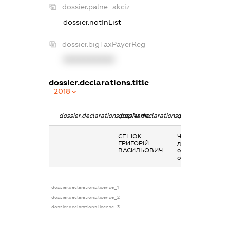
dossier.palne_akciz
dossier.notInList
dossier.bigTaxPayerReg
XXXXXXXXXX
dossier.declarations.title
2018
dossier.declarations.pepName
dossier.declarations.personName
dossier.declarati
СЕНЮК
Членство суб’єкт
ГРИГОРІЙ
декларування в
ВАСИЛЬОВИЧ
організаціях та ї
органах
dossier.declarations.license_1
dossier.declarations.license_2
dossier.declarations.license_3