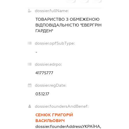
dossier.fullName:
ТОВАРИСТВО З ОБМЕЖЕНОЮ
ВІДПОВІДАЛЬНІСТЮ ''ЕВЕРГРІН
ГАРДЕН''
dossier.opfSubType:
-
dossier.edrpo:
41775777
dossier.regDate:
03.12.17
dossier.foundersAndBenef:
СЕНЮК ГРИГОРІЙ
ВАСИЛЬОВИЧ
dossier.founderAddress
УКРАЇНА,