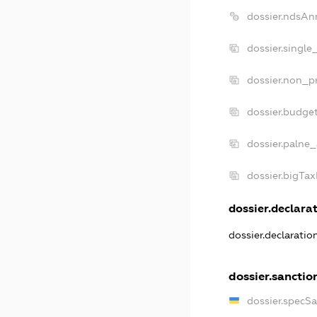
dossier.ndsAn
dossier.single
dossier.non_pr
dossier.budge
dossier.palne_
dossier.bigTa
dossier.declarat
dossier.declarati
dossier.sanctio
dossier.specS