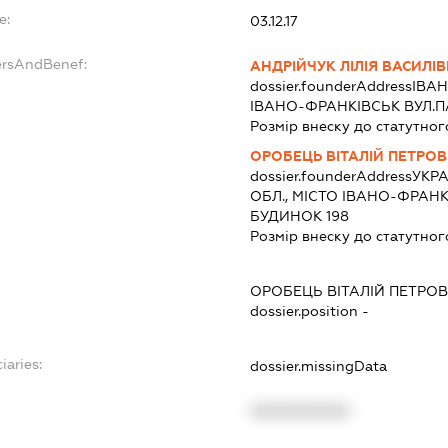
e:
03.12.17
ersAndBenef:
АНДРІЙЧУК ЛІЛІЯ ВАСИЛІ
dossier.founderAddress
ІВАН
ІВАНО-ФРАНКІВСЬК ВУЛ.ПА
Розмір внеску до статутног
ОРОБЕЦЬ ВІТАЛІЙ ПЕТРО
dossier.founderAddress
УКРА
ОБЛ., МІСТО ІВАНО-ФРАН
БУДИНОК 198
Розмір внеску до статутног
ОРОБЕЦЬ ВІТАЛІЙ ПЕТРО
dossier.position -
iaries:
dossier.missingData
XXXXXXXXXX