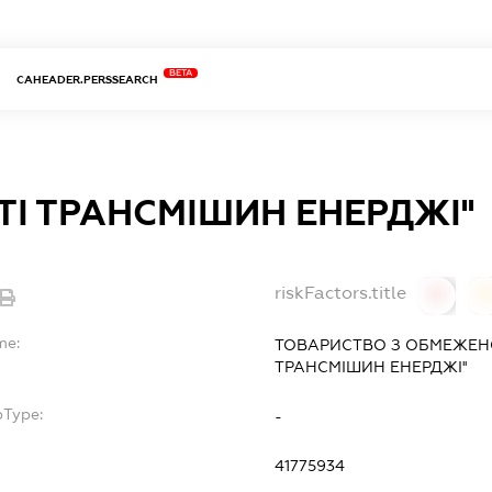
BETA
CAHEADER.PERSSEARCH
НІТІ ТРАНСМІШИН ЕНЕРДЖІ''
riskFactors.title
0
0
me:
ТОВАРИСТВО З ОБМЕЖЕН
ТРАНСМІШИН ЕНЕРДЖІ''
bType:
-
41775934