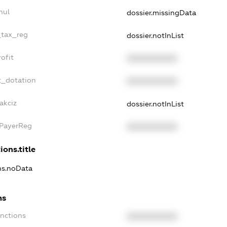
nul
dossier.missingData
_tax_reg
dossier.notInList
ofit
XXXXXXXXXX
t_dotation
XXXXXXXXXX
akciz
dossier.notInList
xPayerReg
XXXXXXXXXX
ions.title
ons.noData
ns
anctions
XXXXXXXXXX