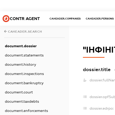
CONTR AGENT
CAHEADER.COMPANIES
CAHEADER.PERSONS
CAHEADER.SEARCH
document.dossier
''ІНФІ
document.statements
document.history
dossier.title
document.inspections
dossier.fullNa
document.bankruptcy
document.court
dossier.opfSu
document.taxdebts
dossier.edrpo:
document.enforcements