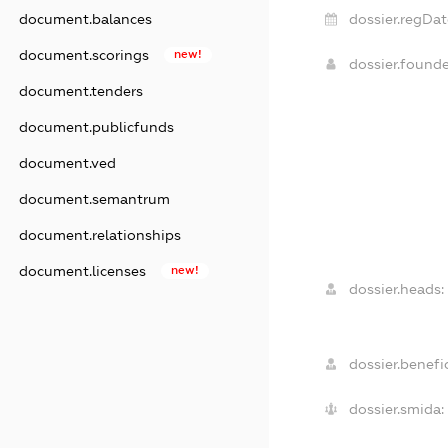
dossier.regDat
document.balances
document.scorings
new!
dossier.found
document.tenders
document.publicfunds
document.ved
document.semantrum
document.relationships
document.licenses
new!
dossier.heads:
dossier.benefic
dossier.smida: