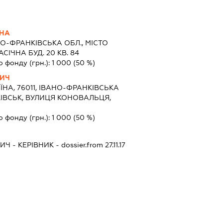
ВНА
О-ФРАНКІВСЬКА ОБЛ., МІСТО
СІЧНА БУД. 20 КВ. 84
о фонду (грн.):
1 000
(50 %)
ВИЧ
ЇНА, 76011, ІВАНО-ФРАНКІВСЬКА
КІВСЬК, ВУЛИЦЯ КОНОВАЛЬЦЯ,
о фонду (грн.):
1 000
(50 %)
ВИЧ
-
КЕРІВНИК
- dossier.from 27.11.17