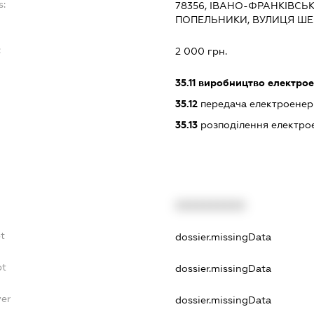
s:
78356, ІВАНО-ФРАНКІВСЬК
ПОПЕЛЬНИКИ, ВУЛИЦЯ ШЕ
:
2 000 грн.
35.11
виробництво електрое
35.12
передача електроенерг
35.13
розподілення електрое
XXXXXXXXXX
bt
dossier.missingData
bt
dossier.missingData
yer
dossier.missingData