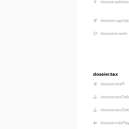
dossier.addres
dossier.capital
dossier.kveds:
dossier.tax
dossier.staff
dossier.taxDe
dossier.esvDe
dossier.ndsPa