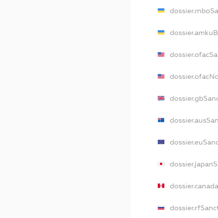
dossier.rnboS
dossier.amkuB
dossier.ofacS
dossier.ofac
dossier.gbSan
dossier.ausSa
dossier.euSan
dossier.japan
dossier.canad
dossier.rfSanc