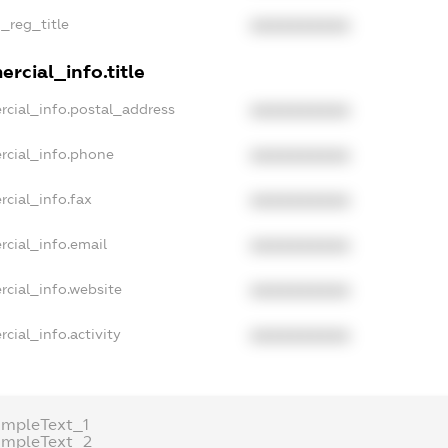
n_reg_title
XXXXXXXXXX
rcial_info.title
rcial_info.postal_address
XXXXXXXXXX
rcial_info.phone
XXXXXXXXXX
rcial_info.fax
XXXXXXXXXX
rcial_info.email
XXXXXXXXXX
rcial_info.website
XXXXXXXXXX
cial_info.activity
XXXXXXXXXX
ampleText_1
ampleText_2