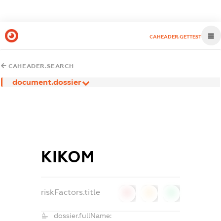
CAHEADER.GETTEST
CAHEADER.SEARCH
document.dossier
КІКОМ
riskFactors.title
0
0
0
dossier.fullName: