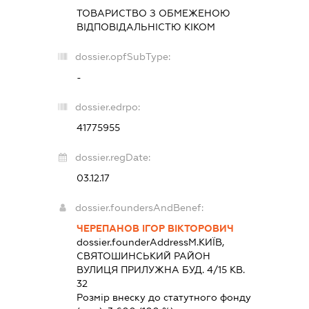
ТОВАРИСТВО З ОБМЕЖЕНОЮ
ВІДПОВІДАЛЬНІСТЮ
КІКОМ
dossier.opfSubType:
-
dossier.edrpo:
41775955
dossier.regDate:
03.12.17
dossier.foundersAndBenef:
ЧЕРЕПАНОВ ІГОР ВІКТОРОВИЧ
dossier.founderAddress
М.КИЇВ,
СВЯТОШИНСЬКИЙ РАЙОН
ВУЛИЦЯ ПРИЛУЖНА БУД. 4/15 КВ.
32
Розмір внеску до статутного фонду