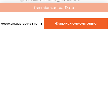
XXXXXXXXXX
freemium.actualData
dossier.commercial_info.activity
XXXXXXXXXX
document.dueToDate
31.01.18
SEARCH.ONMONITORING
freemium.exampleText_1
freemium.exampleText_2
freemium.anonymousPerSearch2
FREEMIUM.DETAILS
FREEMIUM.REGISTER