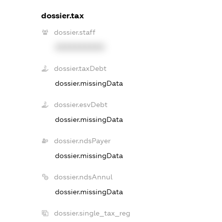
dossier.tax
dossier.staff
XXXXXXXXXX
dossier.taxDebt
dossier.missingData
dossier.esvDebt
dossier.missingData
dossier.ndsPayer
dossier.missingData
dossier.ndsAnnul
dossier.missingData
dossier.single_tax_reg