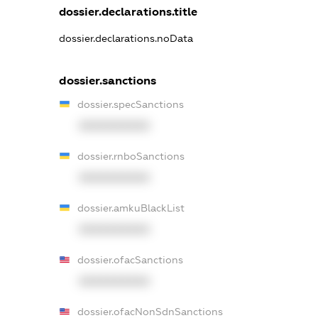
dossier.declarations.title
dossier.declarations.noData
dossier.sanctions
dossier.specSanctions
XXXXXXXXXX
dossier.rnboSanctions
XXXXXXXXXX
dossier.amkuBlackList
XXXXXXXXXX
dossier.ofacSanctions
XXXXXXXXXX
dossier.ofacNonSdnSanctions