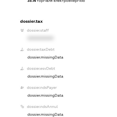
35.14
торгівля електроенергією
dossier.tax
dossier.staff
XXXXXXXXXX
dossier.taxDebt
dossier.missingData
dossier.esvDebt
dossier.missingData
dossier.ndsPayer
dossier.missingData
dossier.ndsAnnul
dossier.missingData