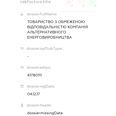
riskFactors.title
0
0
0
dossier.fullName:
ТОВАРИСТВО З ОБМЕЖЕНОЮ
ВІДПОВІДАЛЬНІСТЮ
КОМПАНІЯ
АЛЬТЕРНАТИВНОГО
ЕНЕРГОВИРОБНИЦТВА
dossier.opfSubType:
-
dossier.edrpo:
41780111
dossier.regDate:
04.12.17
dossier.heads:
dossier.missingData