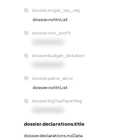
dossier.single_tax_reg
dossier.notInList
dossier.non_profit
XXXXXXXXXX
dossier.budget_dotation
XXXXXXXXXX
dossier.palne_akciz
dossier.notInList
dossier.bigTaxPayerReg
XXXXXXXXXX
dossier.declarations.title
dossier.declarations.noData