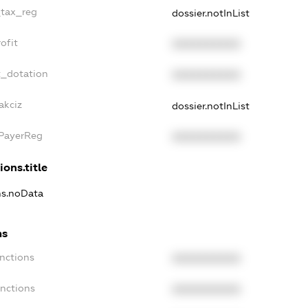
_tax_reg
dossier.notInList
ofit
XXXXXXXXXX
t_dotation
XXXXXXXXXX
akciz
dossier.notInList
xPayerReg
XXXXXXXXXX
ions.title
ons.noData
ns
anctions
XXXXXXXXXX
anctions
XXXXXXXXXX