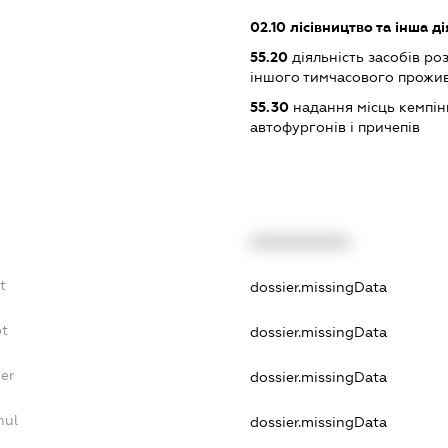
02.10
лісівництво та інша ді
55.20
діяльність засобів ро
іншого тимчасового прожи
55.30
надання місць кемпін
автофургонів і причепів
XXXXXXXXXX
t
dossier.missingData
bt
dossier.missingData
yer
dossier.missingData
nul
dossier.missingData