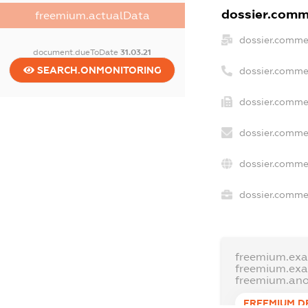
dossier.comme
freemium.actualData
dossier.comme
document.dueToDate
31.03.21
SEARCH.ONMONITORING
dossier.comme
dossier.commer
dossier.commer
dossier.comme
dossier.commer
freemium.ex
freemium.ex
freemium.an
FREEMIUM.D