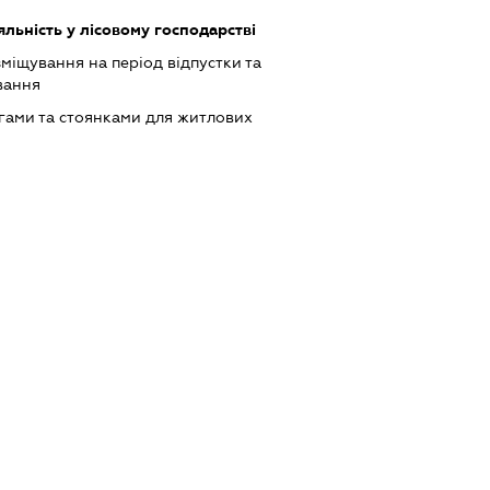
яльність у лісовому господарстві
зміщування на період відпустки та
вання
гами та стоянками для житлових