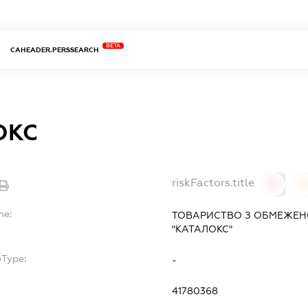
BETA
CAHEADER.PERSSEARCH
ОКС
riskFactors.title
0
0
me:
ТОВАРИСТВО З ОБМЕЖЕН
"КАТАЛОКС"
bType:
-
41780368