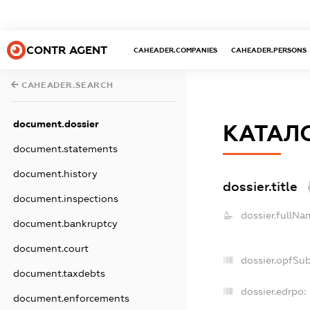
CONTR AGENT
CAHEADER.COMPANIES
CAHEADER.PERSONS
CAHEADER.SEARCH
document.dossier
КАТАЛ
document.statements
document.history
dossier.title
document.inspections
dossier.fullNa
document.bankruptcy
document.court
dossier.opfSu
document.taxdebts
dossier.edrpo:
document.enforcements