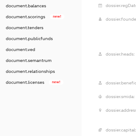
dossier.regDat
document.balances
document.scorings
new!
dossier.found
document.tenders
document.publicfunds
document.ved
dossier.heads:
document.semantrum
document.relationships
document.licenses
new!
dossier.benefic
dossier.smida:
dossier.addres
dossier.capital