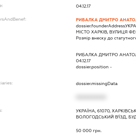
e:
04.12.17
ersAndBenef:
РИБАЛКА ДМИТРО АНАТО
dossier.founderAddress
УКРА
МІСТО ХАРКІВ, ВУЛИЦЯ Ф
Розмір внеску до статутног
РИБАЛКА ДМИТРО АНАТО
04.12.17
dossier.position -
iaries:
dossier.missingData
XXXXXXXXXX
s:
УКРАЇНА, 61070, ХАРКІВСЬК
ВОЛОГОДСЬКИЙ В'ЇЗД, БУ
:
50 000 грн.