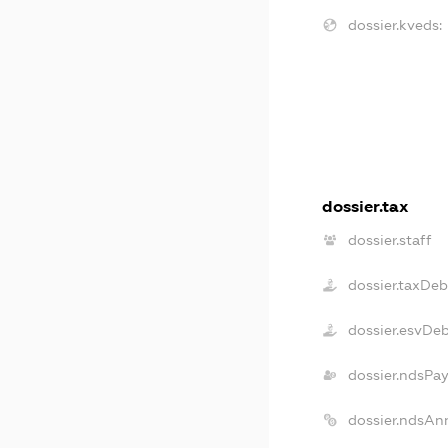
dossier.kveds:
dossier.tax
dossier.staff
dossier.taxDeb
dossier.esvDe
dossier.ndsPa
dossier.ndsAn