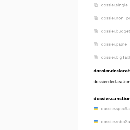
dossier.single
dossier.non_pr
dossier.budge
dossier.palne_
dossier.bigTa
dossier.declarat
dossier.declarati
dossier.sanctio
dossier.specS
dossier.rnboS