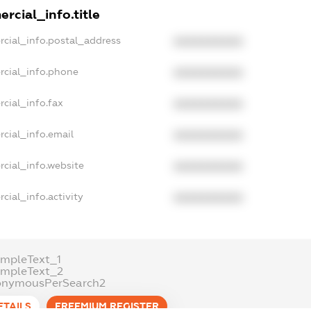
rcial_info.title
rcial_info.postal_address
XXXXXXXXXX
rcial_info.phone
XXXXXXXXXX
cial_info.fax
XXXXXXXXXX
cial_info.email
XXXXXXXXXX
rcial_info.website
XXXXXXXXXX
cial_info.activity
XXXXXXXXXX
ampleText_1
ampleText_2
onymousPerSearch2
ETAILS
FREEMIUM.REGISTER