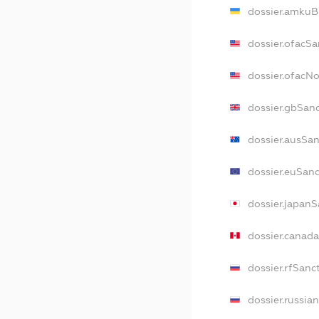
dossier.amkuB
dossier.ofacSa
dossier.ofacN
dossier.gbSan
dossier.ausSa
dossier.euSan
dossier.japan
dossier.canad
dossier.rfSanc
dossier.russia