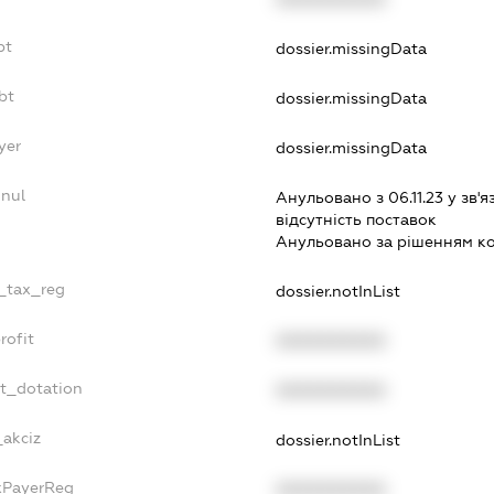
bt
dossier.missingData
bt
dossier.missingData
yer
dossier.missingData
nnul
Анульовано з 06.11.23 у зв'я
вiдсутнiсть поставок
Анульовано за рiшенням к
e_tax_reg
dossier.notInList
rofit
XXXXXXXXXX
et_dotation
XXXXXXXXXX
_akciz
dossier.notInList
axPayerReg
XXXXXXXXXX