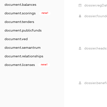
document.balances
dossier.regDa
document.scorings
new!
dossier.foun
document.tenders
document.publicfunds
document.ved
document.semantrum
dossier.heads
document.relationships
document.licenses
new!
dossier.benefi