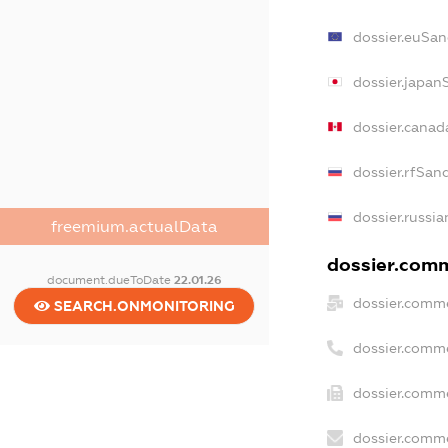
dossier.euSan
dossier.japan
dossier.cana
dossier.rfSan
dossier.russia
freemium.actualData
dossier.comm
document.dueToDate
22.01.26
dossier.comme
SEARCH.ONMONITORING
dossier.comm
dossier.comme
dossier.comme