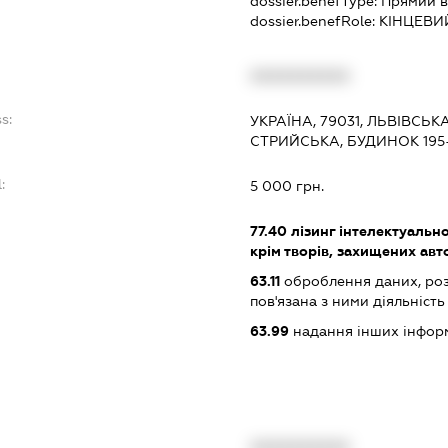
dossier.benefType:
Прямий в
dossier.benefRole:
КІНЦЕВИ
:
XXXXXXXXXX
s:
УКРАЇНА, 79031, ЛЬВІВСЬК
СТРИЙСЬКА, БУДИНОК 195
:
5 000 грн.
77.40
лізинг інтелектуально
крім творів, захищених ав
63.11
оброблення даних, роз
пов'язана з ними діяльність
63.99
надання інших інформац
XXXXXXXXXX