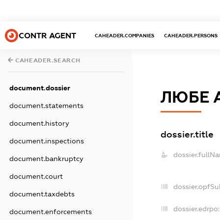
CONTR AGENT
CAHEADER.COMPANIES
CAHEADER.PERSONS
CAHEADER.SEARCH
document.dossier
ЛЮБЕ 
document.statements
document.history
dossier.title
document.inspections
dossier.fullN
document.bankruptcy
document.court
dossier.opfSu
document.taxdebts
dossier.edrpo:
document.enforcements