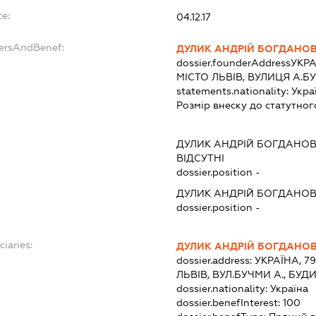
te:
04.12.17
dersAndBenef:
ДУЛИК АНДРІЙ БОГДАНО
dossier.founderAddress
УКРА
МІСТО ЛЬВІВ, ВУЛИЦЯ А.Б
statements.nationality:
Укра
Розмір внеску до статутног
:
ДУЛИК АНДРІЙ БОГДАНО
ВІДСУТНІ
dossier.position -
ДУЛИК АНДРІЙ БОГДАНО
dossier.position -
ciaries:
ДУЛИК АНДРІЙ БОГДАНО
dossier.address:
УКРАЇНА, 7
ЛЬВІВ, ВУЛ.БУЧМИ А., БУД
dossier.nationality:
Україна
dossier.benefInterest:
100