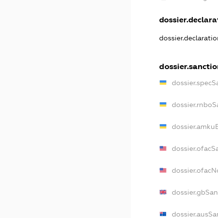
dossier.declarat
dossier.declarati
dossier.sancti
dossier.specS
dossier.rnboS
dossier.amkuB
dossier.ofacS
dossier.ofac
dossier.gbSan
dossier.ausSa