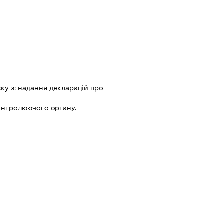
зку з:
надання декларацiй про
онтролюючого органу.