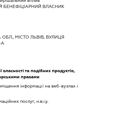
ирішальний вплив
Й БЕНЕФІЦІАРНИЙ ВЛАСНИК
А ОБЛ., МІСТО ЛЬВІВ, ВУЛИЦЯ
-А
ї власності та подібних продуктів,
торськими правами
міщення інформації на веб-вузлах і
ійних послуг, н.в.і.у.