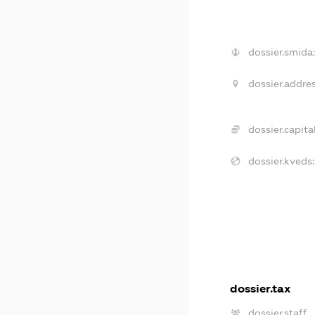
dossier.smida
dossier.addres
dossier.capital
dossier.kveds:
dossier.tax
dossier.staff