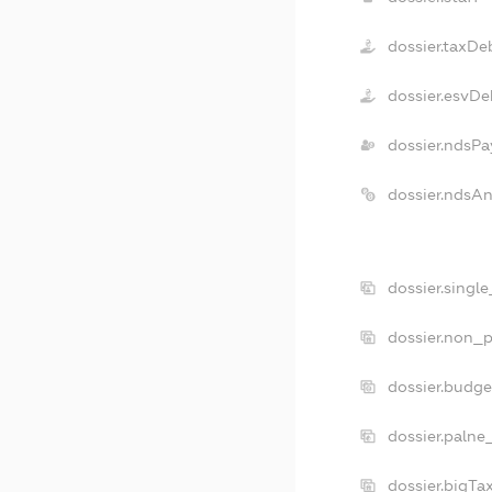
dossier.taxDe
dossier.esvDe
dossier.ndsPa
dossier.ndsA
dossier.singl
dossier.non_p
dossier.budg
dossier.palne
dossier.bigT