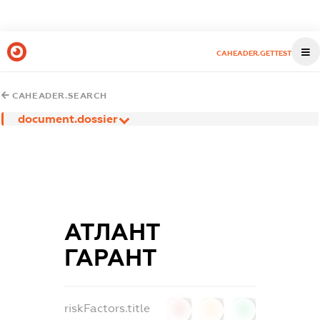
CAHEADER.GETTEST
CAHEADER.SEARCH
document.dossier
АТЛАНТ
ГАРАНТ
riskFactors.title
0
0
0