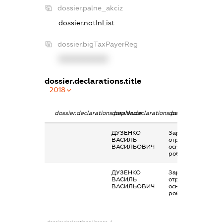
dossier.palne_akciz
dossier.notInList
dossier.bigTaxPayerReg
XXXXXXXXXX
dossier.declarations.title
2018
dossier.declarations.pepName
dossier.declarations.personName
dossier.declaratio
ДУЗЕНКО
Заробітна плата
ВАСИЛЬ
отримана за
ВАСИЛЬОВИЧ
основним місцем
роботи
ДУЗЕНКО
Заробітна плата
ВАСИЛЬ
отримана за
ВАСИЛЬОВИЧ
основним місцем
роботи
dossier.declarations.license_1