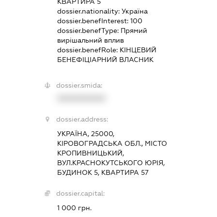
КВАРТИРА 5
dossier.nationality:
Україна
dossier.benefInterest:
100
dossier.benefType:
Прямий
вирішальний вплив
dossier.benefRole:
КІНЦЕВИЙ
БЕНЕФІЦІАРНИЙ ВЛАСНИК
dossier.smida:
XXXXXXXXXX
dossier.address:
УКРАЇНА, 25000,
КІРОВОГРАДСЬКА ОБЛ., МІСТО
КРОПИВНИЦЬКИЙ,
ВУЛ.КРАСНОКУТСЬКОГО ЮРІЯ,
БУДИНОК 5, КВАРТИРА 57
dossier.capital:
1 000 грн.