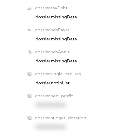
dossier.esvDebt
dossier.missingData
dossier.ndsPayer
dossier.missingData
dossier.ndsAnnul
dossier.missingData
dossier.single_tax_reg
dossier.notInList
dossier.non_profit
XXXXXXXXXX
dossier.budget_dotation
XXXXXXXXXX