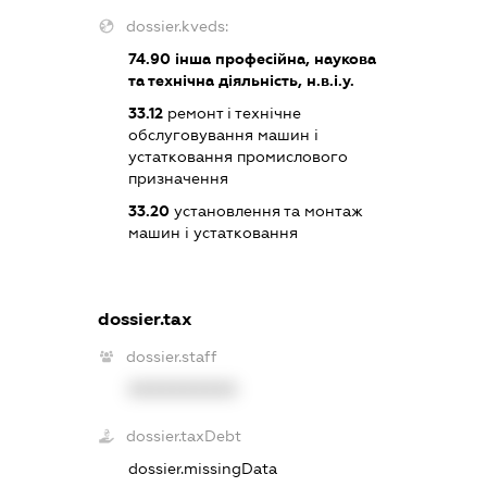
dossier.kveds:
74.90
інша професійна, наукова
та технічна діяльність, н.в.і.у.
33.12
ремонт і технічне
обслуговування машин і
устатковання промислового
призначення
33.20
установлення та монтаж
машин і устатковання
dossier.tax
dossier.staff
XXXXXXXXXX
dossier.taxDebt
dossier.missingData