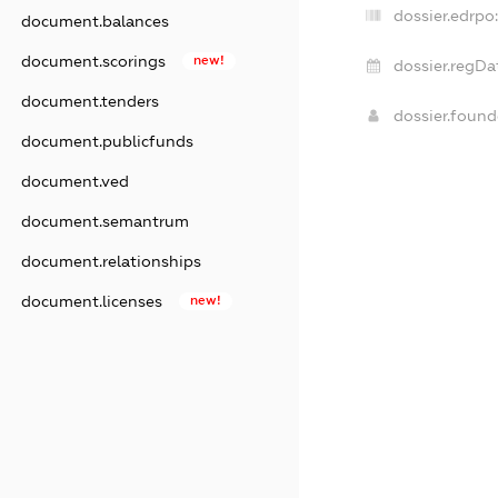
dossier.edrpo
document.balances
document.scorings
new!
dossier.regDa
document.tenders
dossier.foun
document.publicfunds
document.ved
document.semantrum
document.relationships
document.licenses
new!