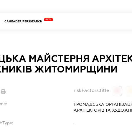
BETA
CAHEADER.PERSSEARCH
ЦЬКА МАЙСТЕРНЯ АРХІТЕК
НИКІВ ЖИТОМИРЩИНИ
riskFactors.title
0
ame:
ГРОМАДСЬКА ОРГАНІЗАЦІ
АРХІТЕКТОРІВ ТА ХУДОЖ
ubType:
-