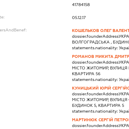
:
41784158
te:
05.12.17
dersAndBenef:
КОШЕЛЬКОВ ОЛЕГ ВАЛЕН
dossier.founderAddress
УКРА
ВОЛГОГРАДСЬКА , БУДИНО
statements.nationality:
Укра
РОМАНОВ МИКИТА ДМИТ
dossier.founderAddress
УКРА
МІСТО ЖИТОМИР, ВУЛИЦЯ К
КВАРТИРА 56
statements.nationality:
Укра
КУНИЦЬКИЙ ЮРІЙ СЕРГІЙ
dossier.founderAddress
УКРА
МІСТО ЖИТОМИР, ВУЛИЦЯ
БУДИНОК 5, КВАРТИРА 5
statements.nationality:
Укра
МАРТИНЮК СЕРГІЙ ПЕТР
dossier.founderAddress
УКРА