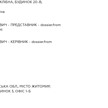
ХЛІБНА, БУДИНОК 20-В,
їна
ОВИЧ
-
ПРЕДСТАВНИК
- dossier.from
НІ
ОВИЧ
-
КЕРІВНИК
- dossier.from
СЬКА ОБЛ., МІСТО ЖИТОМИР,
НОК 3, ОФІС 1-Б