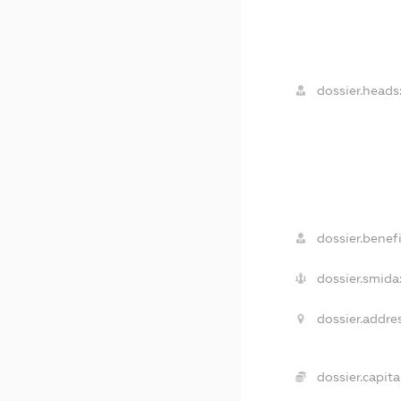
dossier.heads
dossier.benefi
dossier.smida
dossier.addre
dossier.capita