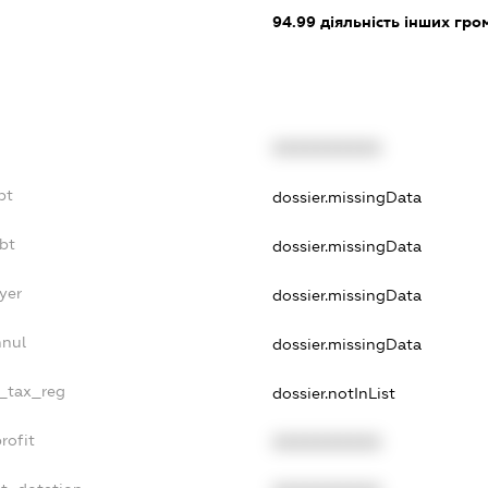
:
94.99
діяльність інших грома
XXXXXXXXXX
bt
dossier.missingData
bt
dossier.missingData
yer
dossier.missingData
nnul
dossier.missingData
e_tax_reg
dossier.notInList
rofit
XXXXXXXXXX