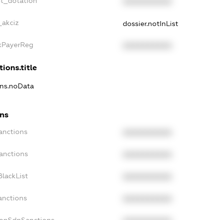
et_dotation
XXXXXXXXXX
_akciz
dossier.notInList
axPayerReg
XXXXXXXXXX
tions.title
ons.noData
ons
anctions
XXXXXXXXXX
anctions
XXXXXXXXXX
lackList
XXXXXXXXXX
anctions
XXXXXXXXXX
NonSdnSanctions