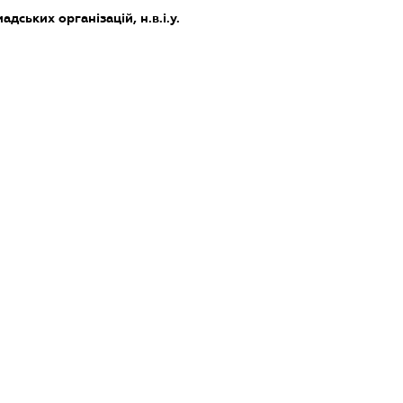
дських організацій, н.в.і.у.