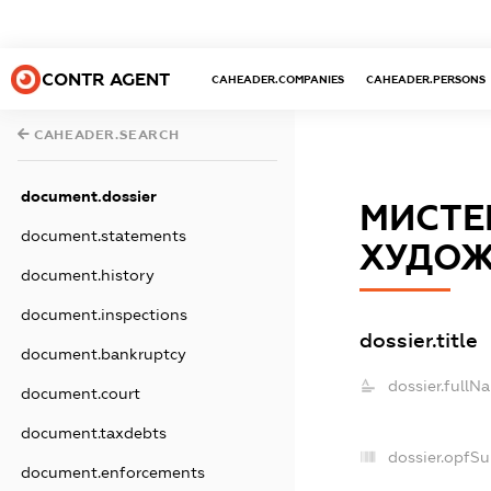
CONTR AGENT
CAHEADER.COMPANIES
CAHEADER.PERSONS
CAHEADER.SEARCH
document.dossier
МИСТЕ
document.statements
ХУДОЖ
document.history
document.inspections
dossier.title
document.bankruptcy
dossier.fullN
document.court
document.taxdebts
dossier.opfS
document.enforcements