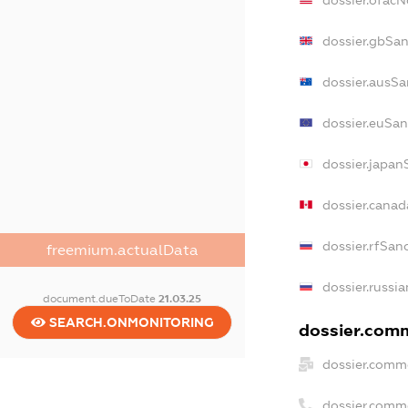
dossier.gbSa
dossier.ausSa
dossier.euSan
dossier.japan
dossier.cana
dossier.rfSan
freemium.actualData
dossier.russi
document.dueToDate
21.03.25
SEARCH.ONMONITORING
dossier.comm
dossier.comm
dossier.comm