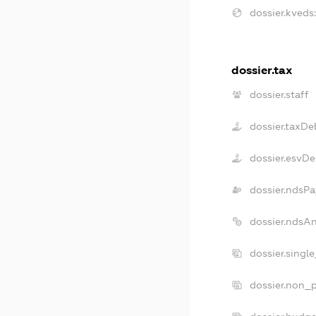
dossier.kveds
dossier.tax
dossier.staff
dossier.taxDe
dossier.esvDe
dossier.ndsPa
dossier.ndsA
dossier.singl
dossier.non_p