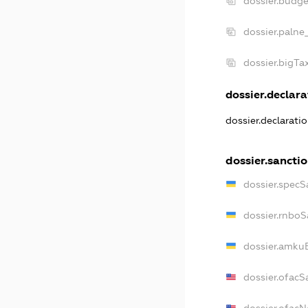
dossier.budg
dossier.palne
dossier.bigT
dossier.declara
dossier.declarati
dossier.sancti
dossier.specS
dossier.rnboS
dossier.amkuB
dossier.ofacS
dossier.ofac