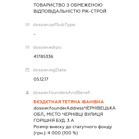
ТОВАРИСТВО З ОБМЕЖЕНОЮ
ВІДПОВІДАЛЬНІСТЮ
РІК-СТРОЙ
dossier.opfSubType:
-
dossier.edrpo:
41785336
dossier.regDate:
05.12.17
dossier.foundersAndBenef:
БЄЗДЄТНАЯ ТЕТЯНА ІВАНІВНА
dossier.founderAddress
ЧЕРНІВЕЦЬКА
ОБЛ., МІСТО ЧЕРНІВЦІ ВУЛИЦЯ
ГОРІШНЯ БУД. 3 А
Розмір внеску до статутного фонду
(грн.):
4 000
(100 %)