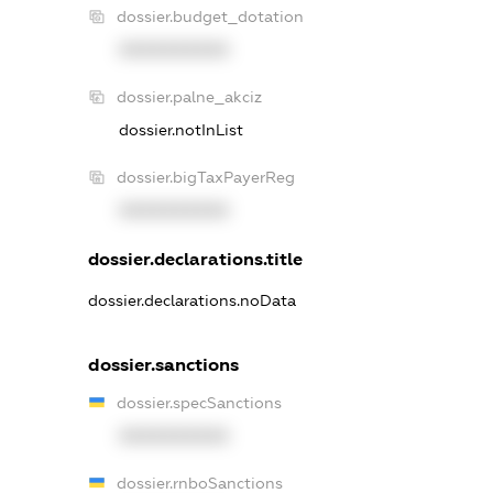
dossier.budget_dotation
XXXXXXXXXX
dossier.palne_akciz
dossier.notInList
dossier.bigTaxPayerReg
XXXXXXXXXX
dossier.declarations.title
dossier.declarations.noData
dossier.sanctions
dossier.specSanctions
XXXXXXXXXX
dossier.rnboSanctions