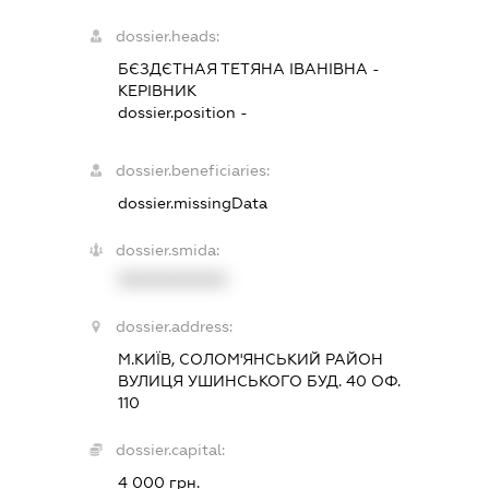
dossier.heads:
БЄЗДЄТНАЯ ТЕТЯНА ІВАНІВНА
-
КЕРІВНИК
dossier.position -
dossier.beneficiaries:
dossier.missingData
dossier.smida:
XXXXXXXXXX
dossier.address:
М.КИЇВ, СОЛОМ'ЯНСЬКИЙ РАЙОН
ВУЛИЦЯ УШИНСЬКОГО БУД. 40 ОФ.
110
dossier.capital:
4 000 грн.