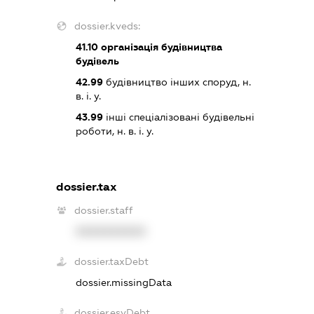
dossier.kveds:
41.10
організація будівництва
будівель
42.99
будівництво інших споруд, н.
в. і. у.
43.99
інші спеціалізовані будівельні
роботи, н. в. і. у.
dossier.tax
dossier.staff
XXXXXXXXXX
dossier.taxDebt
dossier.missingData
dossier.esvDebt