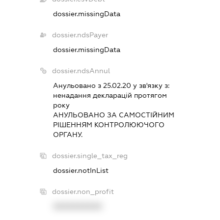
dossier.missingData
dossier.ndsPayer
dossier.missingData
dossier.ndsAnnul
Анульовано з 25.02.20 у зв'язку з:
ненадання декларацiй протягом
року
АНУЛЬОВАНО ЗА САМОСТIЙНИМ
РIШЕННЯМ КОНТРОЛЮЮЧОГО
ОРГАНУ.
dossier.single_tax_reg
dossier.notInList
dossier.non_profit
XXXXXXXXXX