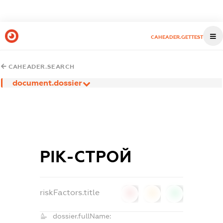
CAHEADER.GETTEST
CAHEADER.SEARCH
document.dossier
РІК-СТРОЙ
riskFactors.title
0
0
0
dossier.fullName: