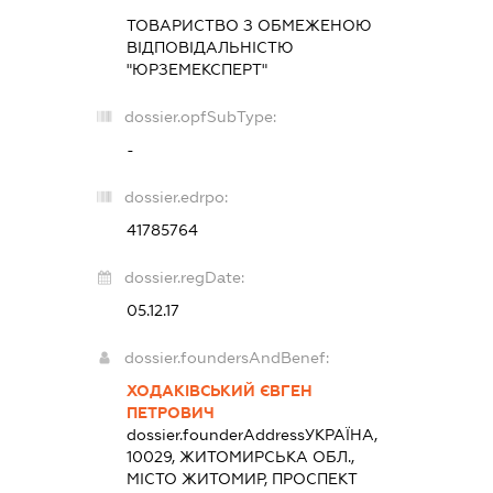
ТОВАРИСТВО З ОБМЕЖЕНОЮ
ВІДПОВІДАЛЬНІСТЮ
"ЮРЗЕМЕКСПЕРТ"
dossier.opfSubType:
-
dossier.edrpo:
41785764
dossier.regDate:
05.12.17
dossier.foundersAndBenef:
ХОДАКІВСЬКИЙ ЄВГЕН
ПЕТРОВИЧ
dossier.founderAddress
УКРАЇНА,
10029, ЖИТОМИРСЬКА ОБЛ.,
МІСТО ЖИТОМИР, ПРОСПЕКТ