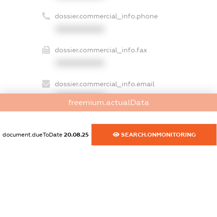
dossier.commercial_info.phone
XXXXXXXXXX
dossier.commercial_info.fax
XXXXXXXXXX
dossier.commercial_info.email
XXXXXXXXXX
freemium.actualData
dossier.commercial_info.website
XXXXXXXXXX
document.dueToDate
20.08.25
SEARCH.ONMONITORING
dossier.commercial_info.activity
XXXXXXXXXX
freemium.exampleText_1
freemium.exampleText_2