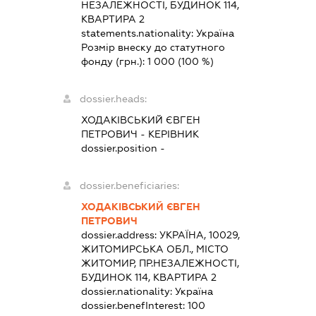
НЕЗАЛЕЖНОСТІ, БУДИНОК 114,
КВАРТИРА 2
statements.nationality:
Україна
Розмір внеску до статутного
фонду (грн.):
1 000
(100 %)
dossier.heads:
ХОДАКІВСЬКИЙ ЄВГЕН
ПЕТРОВИЧ
-
КЕРІВНИК
dossier.position -
dossier.beneficiaries:
ХОДАКІВСЬКИЙ ЄВГЕН
ПЕТРОВИЧ
dossier.address:
УКРАЇНА, 10029,
ЖИТОМИРСЬКА ОБЛ., МІСТО
ЖИТОМИР, ПР.НЕЗАЛЕЖНОСТІ,
БУДИНОК 114, КВАРТИРА 2
dossier.nationality:
Україна
dossier.benefInterest:
100