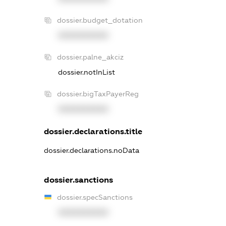
dossier.budget_dotation
XXXXXXXXXX
dossier.palne_akciz
dossier.notInList
dossier.bigTaxPayerReg
XXXXXXXXXX
dossier.declarations.title
dossier.declarations.noData
dossier.sanctions
dossier.specSanctions
XXXXXXXXXX