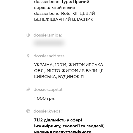
dossier.benefType:
Прямий
вирішальний вплив
dossier.benefRole:
КІНЦЕВИЙ
БЕНЕФІЦІАРНИЙ ВЛАСНИК
dossier.smida:
XXXXXXXXXX
dossier.address:
УКРАЇНА, 10014, ЖИТОМИРСЬКА
ОБЛ., МІСТО ЖИТОМИР, ВУЛИЦЯ
КИЇВСЬКА, БУДИНОК 11
dossier.capital:
1 000 грн.
dossier.kveds:
71.12
діяльність у сфері
інжинірингу, геології та геодезії,
надання послуг технічного