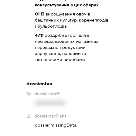
консультування в цих сферах
01.13
вирощування овочів і
баштанних культур, коренеплодів
і бульбоплодів
47.11
роздрібна торгівля в
неспеціалізованих магазинах
переважно продуктами
харчування, напоями та
тютюновими виробами
dossier.tax
dossier.staff
XXXXXXXXXX
dossier.taxDebt
dossier.missingData