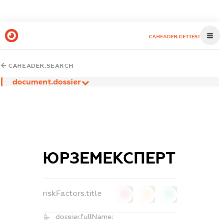
CAHEADER.GETTEST
CAHEADER.SEARCH
document.dossier
ЮРЗЕМЕКСПЕРТ
riskFactors.title
0
0
0
dossier.fullName: