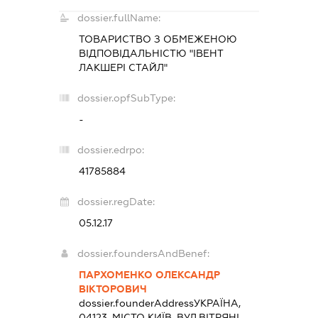
dossier.fullName:
ТОВАРИСТВО З ОБМЕЖЕНОЮ
ВІДПОВІДАЛЬНІСТЮ "ІВЕНТ
ЛАКШЕРІ СТАЙЛ"
dossier.opfSubType:
-
dossier.edrpo:
41785884
dossier.regDate:
05.12.17
dossier.foundersAndBenef:
ПАРХОМЕНКО ОЛЕКСАНДР
ВІКТОРОВИЧ
dossier.founderAddress
УКРАЇНА,
04123, МІСТО КИЇВ, ВУЛ.ВІТРЯНІ