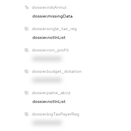
dossier.ndsAnnul
dossier.missingData
dossier.single_tax_reg
dossier.notInList
dossier.non_profit
XXXXXXXXXX
dossier.budget_dotation
XXXXXXXXXX
dossier.palne_akciz
dossier.notInList
dossier.bigTaxPayerReg
XXXXXXXXXX