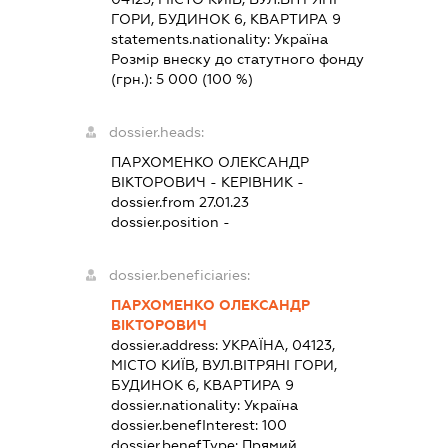
ГОРИ, БУДИНОК 6, КВАРТИРА 9
statements.nationality:
Україна
Розмір внеску до статутного фонду
(грн.):
5 000
(100 %)
dossier.heads:
ПАРХОМЕНКО ОЛЕКСАНДР
ВІКТОРОВИЧ
-
КЕРІВНИК
-
dossier.from 27.01.23
dossier.position -
dossier.beneficiaries:
ПАРХОМЕНКО ОЛЕКСАНДР
ВІКТОРОВИЧ
dossier.address:
УКРАЇНА, 04123,
МІСТО КИЇВ, ВУЛ.ВІТРЯНІ ГОРИ,
БУДИНОК 6, КВАРТИРА 9
dossier.nationality:
Україна
dossier.benefInterest:
100
dossier.benefType:
Прямий