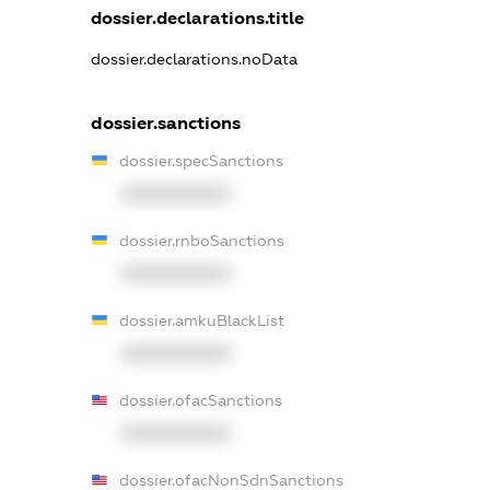
dossier.declarations.title
dossier.declarations.noData
dossier.sanctions
dossier.specSanctions
XXXXXXXXXX
dossier.rnboSanctions
XXXXXXXXXX
dossier.amkuBlackList
XXXXXXXXXX
dossier.ofacSanctions
XXXXXXXXXX
dossier.ofacNonSdnSanctions