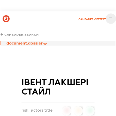
CAHEADER.GETTEST
CAHEADER.SEARCH
document.dossier
ІВЕНТ ЛАКШЕРІ
СТАЙЛ
riskFactors.title
0
0
0