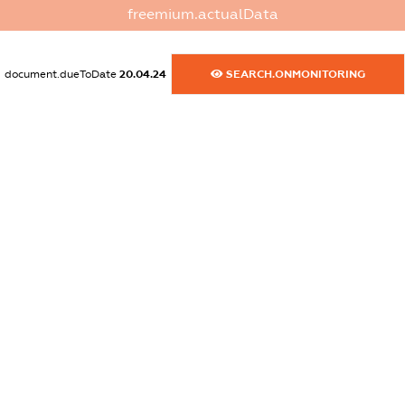
freemium.actualData
XXXXXXXXXX
dossier.commercial_info.activity
document.dueToDate
20.04.24
SEARCH.ONMONITORING
XXXXXXXXXX
freemium.exampleText_1
freemium.exampleText_2
freemium.anonymousPerSearch2
FREEMIUM.DETAILS
FREEMIUM.REGISTER