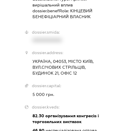
вирішальний вплив
dossier.benefRole:
КІНЦЕВИЙ
БЕНЕФІЦІАРНИЙ ВЛАСНИК
dossier.smida:
XXXXXXXXXX
dossier.address:
УКРАЇНА, 04053, МІСТО КИЇВ,
ВУЛ.СІЧОВИХ СТРІЛЬЦІВ,
БУДИНОК 21, ОФІС 12
dossier.capital:
5 000 грн.
dossier.kveds:
82.30
організування конгресів і
торговельних виставок
46.90
неспеціалізована оптова