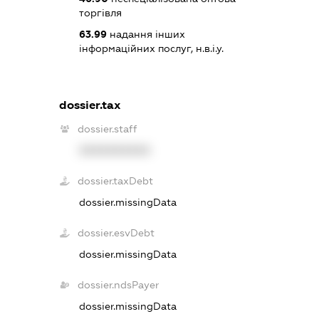
торгівля
63.99
надання інших
інформаційних послуг, н.в.і.у.
dossier.tax
dossier.staff
XXXXXXXXXX
dossier.taxDebt
dossier.missingData
dossier.esvDebt
dossier.missingData
dossier.ndsPayer
dossier.missingData