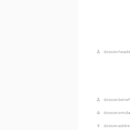
dossier.heads
dossier.benefi
dossier.smida
dossier.addre