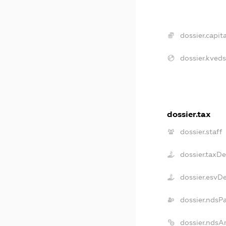
dossier.capita
dossier.kveds
dossier.tax
dossier.staff
dossier.taxD
dossier.esvD
dossier.ndsP
dossier.ndsA