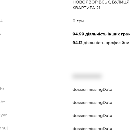
НОВОЯВОРІВСЬК, ВУЛИЦЯ С
КВАРТИРА 21
l:
0 грн.
:
94.99
діяльність інших грома
94.12
діяльність професійни
XXXXXXXXXX
ebt
dossier.missingData
ebt
dossier.missingData
ayer
dossier.missingData
nnul
dossier.missingData