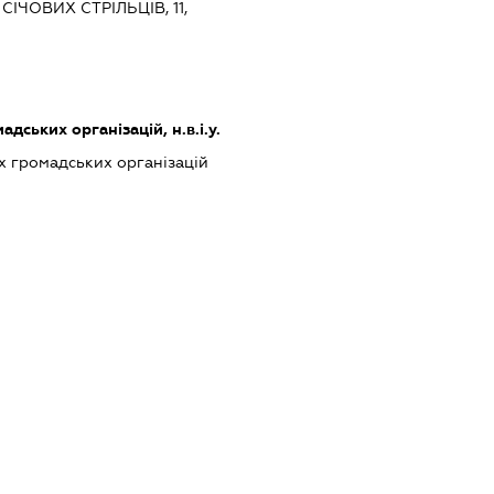
ІЧОВИХ СТРІЛЬЦІВ, 11,
дських організацій, н.в.і.у.
х громадських організацій