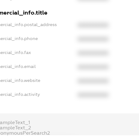
ercial_info.title
ercial_info.postal_address
XXXXXXXXXX
ercial_info.phone
XXXXXXXXXX
ercial_info.fax
XXXXXXXXXX
ercial_info.email
XXXXXXXXXX
ercial_info.website
XXXXXXXXXX
rcial_info.activity
XXXXXXXXXX
xampleText_1
xampleText_2
nonymousPerSearch2