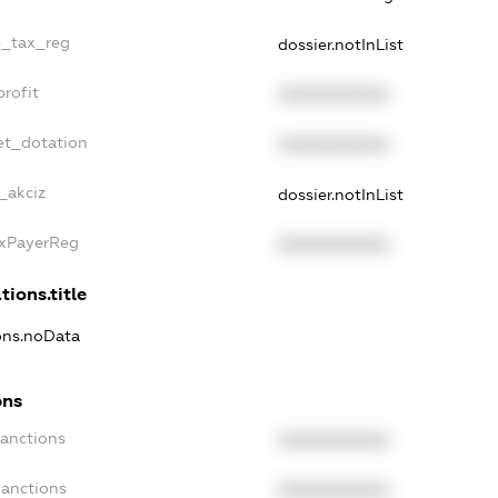
le_tax_reg
dossier.notInList
profit
XXXXXXXXXX
et_dotation
XXXXXXXXXX
_akciz
dossier.notInList
axPayerReg
XXXXXXXXXX
tions.title
ions.noData
ons
Sanctions
XXXXXXXXXX
Sanctions
XXXXXXXXXX