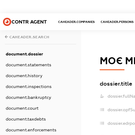
CONTR AGENT
CAHEADER.COMPANIES
CAHEADER.PERSONS
CAHEADER.SEARCH
document.dossier
МОЄ М
document.statements
document.history
dossier.title
document.inspections
dossier.fullN
document.bankruptcy
document.court
dossier.opfS
document.taxdebts
dossier.edrpo
document.enforcements