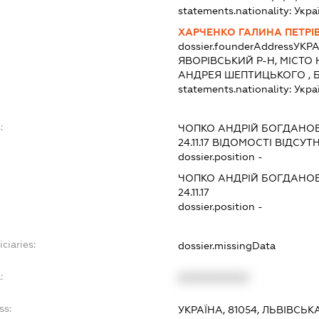
statements.nationality:
Укра
ХАРЧЕНКО ГАЛИНА ПЕТРІ
dossier.founderAddress
УКРА
ЯВОРІВСЬКИЙ Р-Н, МІСТО
АНДРЕЯ ШЕПТИЦЬКОГО , Б
statements.nationality:
Укра
:
ЧОПКО АНДРІЙ БОГДАНО
24.11.17
ВІДОМОСТІ ВІДСУТН
dossier.position -
ЧОПКО АНДРІЙ БОГДАНО
24.11.17
dossier.position -
ciaries:
dossier.missingData
:
XXXXXXXXXX
ss:
УКРАЇНА, 81054, ЛЬВІВСЬК