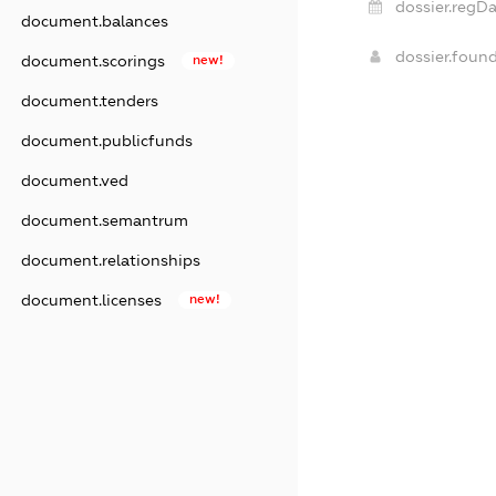
dossier.regDa
document.balances
dossier.foun
document.scorings
new!
document.tenders
document.publicfunds
document.ved
document.semantrum
document.relationships
document.licenses
new!