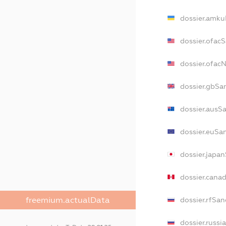
dossier.amku
dossier.ofac
dossier.ofa
dossier.gbSa
dossier.ausS
dossier.euSa
dossier.japa
dossier.cana
freemium.actualData
dossier.rfSan
dossier.russi