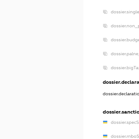
dossier.sing
dossier.non_
dossier.budg
dossier.palne
dossier.bigT
dossier.declara
dossier.declarat
dossier.sancti
dossier.spec
dossier.rnbo