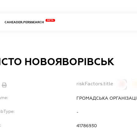
BETA
CAHEADER.PERSSEARCH
ІСТО НОВОЯВОРІВСЬК
riskFactors.title
0
ame:
ГРОМАДСЬКА ОРГАНІЗАЦІ
ubType:
-
:
41786930