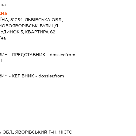
їна
ВНА
ЇНА, 81054, ЛЬВІВСЬКА ОБЛ.,
 НОВОЯВОРІВСЬК, ВУЛИЦЯ
УДИНОК 5, КВАРТИРА 62
їна
ВИЧ
-
ПРЕДСТАВНИК
- dossier.from
І
ВИЧ
-
КЕРІВНИК
- dossier.from
А ОБЛ., ЯВОРІВСЬКИЙ Р-Н, МІСТО