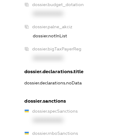
dossier.budget_dotation
XXXXXXXXXX
dossier.palne_akciz
dossier.notInList
dossier.bigTaxPayerReg
XXXXXXXXXX
dossier.declarations.title
dossier.declarations.noData
dossier.sanctions
dossier.specSanctions
XXXXXXXXXX
dossier.rnboSanctions