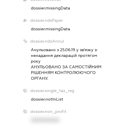
dossier.missingData
dossier.ndsPayer
dossier.missingData
dossier.ndsAnnul
Анульовано з 25.06.19 у зв'язку з:
ненадання декларацiй протягом
року
АНУЛЬОВАНО ЗА САМОСТIЙНИМ
РIШЕННЯМ КОНТРОЛЮЮЧОГО
ОРГАНУ.
dossier.single_tax_reg
dossier.notInList
dossier.non_profit
XXXXXXXXXX