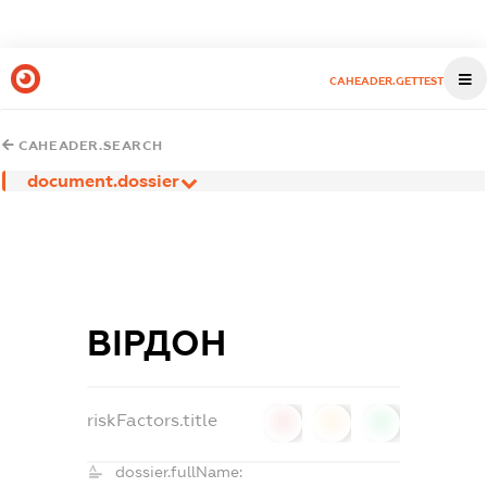
CAHEADER.GETTEST
CAHEADER.SEARCH
document.dossier
ВІРДОН
riskFactors.title
0
0
0
dossier.fullName: