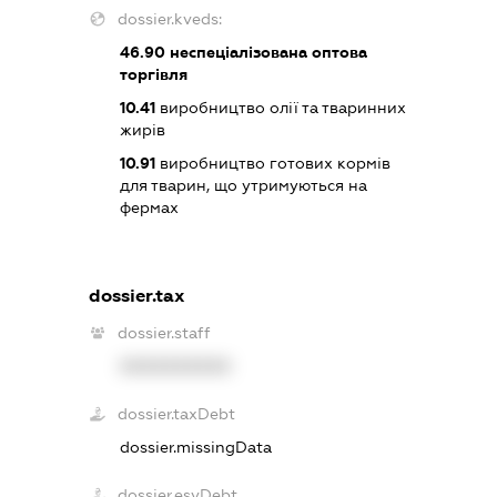
dossier.kveds:
46.90
неспеціалізована оптова
торгівля
10.41
виробництво олії та тваринних
жирів
10.91
виробництво готових кормів
для тварин, що утримуються на
фермах
dossier.tax
dossier.staff
XXXXXXXXXX
dossier.taxDebt
dossier.missingData
dossier.esvDebt