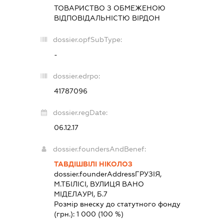
ТОВАРИСТВО З ОБМЕЖЕНОЮ
ВІДПОВІДАЛЬНІСТЮ
ВІРДОН
dossier.opfSubType:
-
dossier.edrpo:
41787096
dossier.regDate:
06.12.17
dossier.foundersAndBenef:
ТАВДІШВІЛІ НІКОЛОЗ
dossier.founderAddress
ГРУЗІЯ,
М.ТБІЛІСІ, ВУЛИЦЯ ВАНО
МІДЕЛАУРІ, Б.7
Розмір внеску до статутного фонду
(грн.):
1 000
(100 %)