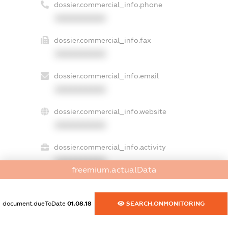
dossier.commercial_info.phone
XXXXXXXXXX
dossier.commercial_info.fax
XXXXXXXXXX
dossier.commercial_info.email
XXXXXXXXXX
dossier.commercial_info.website
XXXXXXXXXX
dossier.commercial_info.activity
XXXXXXXXXX
freemium.actualData
document.dueToDate
01.08.18
SEARCH.ONMONITORING
freemium.exampleText_1
freemium.exampleText_2
freemium.anonymousPerSearch2