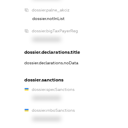
dossier.palne_akciz
dossier.notInList
dossier.bigTaxPayerReg
XXXXXXXXXX
dossier.declarations.title
dossier.declarations.noData
dossier.sanctions
dossier.specSanctions
XXXXXXXXXX
dossier.rnboSanctions
XXXXXXXXXX