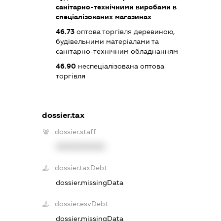
санітарно-технічними виробами в
спеціалізованих магазинах
46.73
оптова торгівля деревиною,
будівельними матеріалами та
санітарно-технічним обладнанням
46.90
неспеціалізована оптова
торгівля
dossier.tax
dossier.staff
XXXXXXXXXX
dossier.taxDebt
dossier.missingData
dossier.esvDebt
dossier.missingData