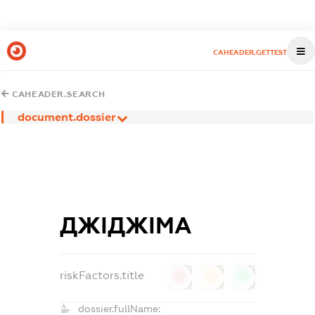
CAHEADER.GETTEST
CAHEADER.SEARCH
document.dossier
ДЖІДЖІМА
riskFactors.title
0
0
0
dossier.fullName: