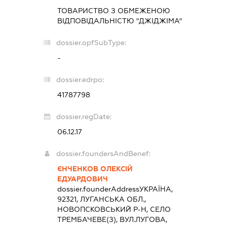
ТОВАРИСТВО З ОБМЕЖЕНОЮ
ВІДПОВІДАЛЬНІСТЮ "ДЖІДЖІМА"
dossier.opfSubType:
-
dossier.edrpo:
41787798
dossier.regDate:
06.12.17
dossier.foundersAndBenef:
ЄНЧЕНКОВ ОЛЕКСІЙ
ЕДУАРДОВИЧ
dossier.founderAddress
УКРАЇНА,
92321, ЛУГАНСЬКА ОБЛ.,
НОВОПСКОВСЬКИЙ Р-Н, СЕЛО
ТРЕМБАЧЕВЕ(З), ВУЛ.ЛУГОВА,