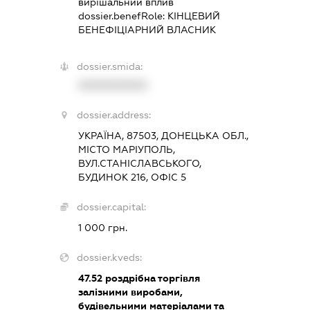
вирішальний вплив
dossier.benefRole:
КІНЦЕВИЙ
БЕНЕФІЦІАРНИЙ ВЛАСНИК
dossier.smida:
XXXXXXXXXX
dossier.address:
УКРАЇНА, 87503, ДОНЕЦЬКА ОБЛ.,
МІСТО МАРІУПОЛЬ,
ВУЛ.СТАНІСЛАВСЬКОГО,
БУДИНОК 216, ОФІС 5
dossier.capital:
1 000 грн.
dossier.kveds:
47.52
роздрібна торгівля
залізними виробами,
будівельними матеріалами та