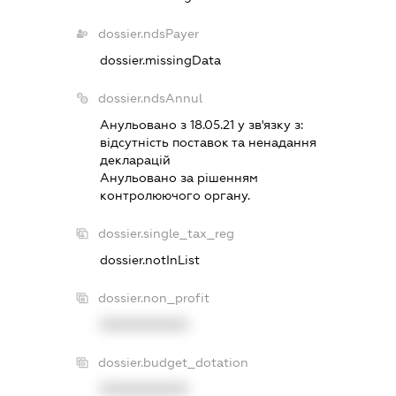
dossier.ndsPayer
dossier.missingData
dossier.ndsAnnul
Анульовано з 18.05.21 у зв'язку з:
вiдсутнiсть поставок та ненадання
декларацiй
Анульовано за рiшенням
контролюючого органу.
dossier.single_tax_reg
dossier.notInList
dossier.non_profit
XXXXXXXXXX
dossier.budget_dotation
XXXXXXXXXX