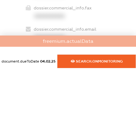
dossier.commercial_info.fax
XXXXXXXXXX
dossier.commercial_info.email
XXXXXXXXXX
freemium.actualData
dossier.commercial_info.website
XXXXXXXXXX
document.dueToDate
04.02.25
SEARCH.ONMONITORING
dossier.commercial_info.activity
XXXXXXXXXX
freemium.exampleText_1
freemium.exampleText_2
freemium.anonymousPerSearch2
FREEMIUM.DETAILS