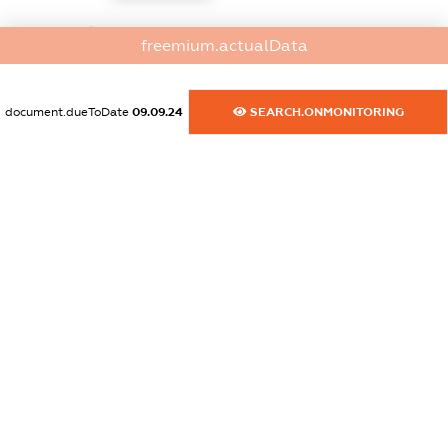
dossier.commercial_info.website
freemium.actualData
XXXXXXXXXX
dossier.commercial_info.activity
document.dueToDate
09.09.24
SEARCH.ONMONITORING
XXXXXXXXXX
freemium.exampleText_1
freemium.exampleText_2
freemium.anonymousPerSearch2
FREEMIUM.DETAILS
FREEMIUM.REGISTER