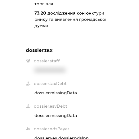
торгівля
73.20
дослідження кон'юнктури
ринку та виявлення громадської
думки
dossier.tax
dossier.staff
XXXXXXXXXX
dossier.taxDebt
dossier.missingData
dossier.esvDebt
dossier.missingData
dossier.ndsPayer
dossier.yes
dossier.ndsInn