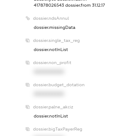
417878026543
dossier.from 31.12.17
dossier.ndsAnnul
dossier.missingData
dossier.single_tax_reg
dossier.notInList
dossier.non_profit
XXXXXXXXXX
dossier.budget_dotation
XXXXXXXXXX
dossier.palne_akciz
dossier.notInList
dossier.bigTaxPayerReg