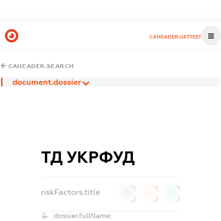
CAHEADER.GETTEST
CAHEADER.SEARCH
document.dossier
ТД УКРФУД
riskFactors.title
0
0
0
dossier.fullName: