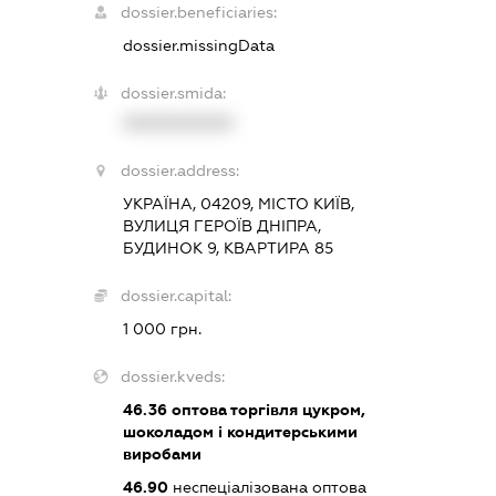
dossier.beneficiaries:
dossier.missingData
dossier.smida:
XXXXXXXXXX
dossier.address:
УКРАЇНА, 04209, МІСТО КИЇВ,
ВУЛИЦЯ ГЕРОЇВ ДНІПРА,
БУДИНОК 9, КВАРТИРА 85
dossier.capital:
1 000 грн.
dossier.kveds:
46.36
оптова торгівля цукром,
шоколадом і кондитерськими
виробами
46.90
неспеціалізована оптова