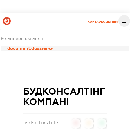
CAHEADER.GETTEST
CAHEADER.SEARCH
document.dossier
БУДКОНСАЛТІНГ
КОМПАНІ
riskFactors.title
0
0
0