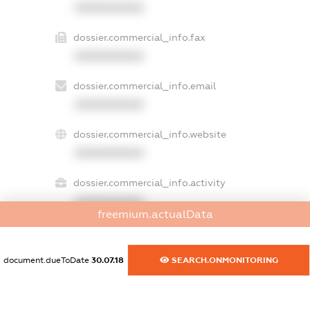
XXXXXXXXXX
dossier.commercial_info.fax
XXXXXXXXXX
dossier.commercial_info.email
XXXXXXXXXX
dossier.commercial_info.website
XXXXXXXXXX
dossier.commercial_info.activity
XXXXXXXXXX
freemium.actualData
document.dueToDate
30.07.18
SEARCH.ONMONITORING
freemium.exampleText_1
freemium.exampleText_2
freemium.anonymousPerSearch2
FREEMIUM.DETAILS