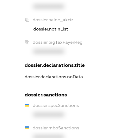
XXXXXXXXXX
dossier.palne_akciz
dossier.notInList
dossier.bigTaxPayerReg
XXXXXXXXXX
dossier.declarations.title
dossier.declarations.noData
dossier.sanctions
dossier.specSanctions
XXXXXXXXXX
dossier.rnboSanctions
XXXXXXXXXX