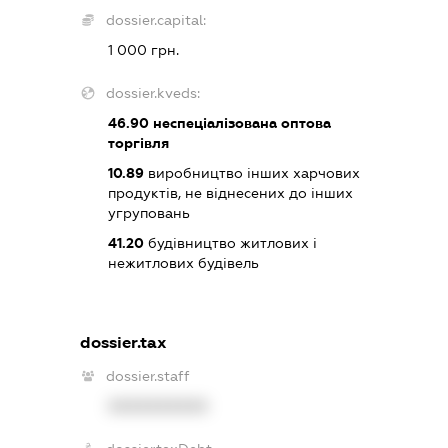
dossier.capital:
1 000 грн.
dossier.kveds:
46.90
неспеціалізована оптова
торгівля
10.89
виробництво інших харчових
продуктів, не віднесених до інших
угруповань
41.20
будівництво житлових і
нежитлових будівель
dossier.tax
dossier.staff
XXXXXXXXXX