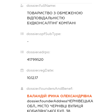
dossier.fullName:
ТОВАРИСТВО З ОБМЕЖЕНОЮ
ВІДПОВІДАЛЬНІСТЮ
БУДКОНСАЛТІНГ КОМПАНІ
dossier.opfSubType:
-
dossier.edrpo:
41799520
dossier.regDate:
10.12.17
dossier.foundersAndBenef:
БАЛАНДІЙ ІРИНА ОЛЕКСАНДРІВНА
dossier.founderAddress
ЧЕРНІВЕЦЬКА
ОБЛ., МІСТО ЧЕРНІВЦІ ВУЛИЦЯ
КОБИЛЯНСЬКОЇ БУД. 38