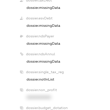
dossier.taxDebt
dossier.missingData
dossier.esvDebt
dossier.missingData
dossier.ndsPayer
dossier.missingData
dossier.ndsAnnul
dossier.missingData
dossier.single_tax_reg
dossier.notInList
dossier.non_profit
XXXXXXXXXX
dossier.budget_dotation