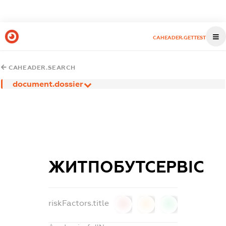
CAHEADER.GETTEST
CAHEADER.SEARCH
document.dossier
ЖИТПОБУТСЕРВІС
riskFactors.title
0
0
0