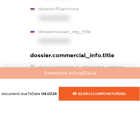
dossier.rfSanctions
XXXXXXXXXX
dossier.russian_reg_title
XXXXXXXXXX
dossier.commercial_info.title
dossier.commercial_info.postal_address
freemium.actualData
XXXXXXXXXX
dossier.commercial_info.phone
document.dueToDate
04.07.24
SEARCH.ONMONITORING
XXXXXXXXXX
dossier.commercial_info.fax
XXXXXXXXXX
dossier.commercial_info.email