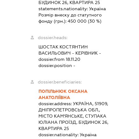
БУДИНОК 26, КВАРТИРА 25
statements.nationality:
Україна
Розмір внеску до статутного
фонду (грн.):
450 000
(30 %)
dossier.heads:
ШОСТАК КОСТЯНТИН
ВАСИЛЬОВИЧ
-
КЕРІВНИК
-
dossier.from 18.11.20
dossier.position -
dossier.beneficiaries:
ПОПІЛЬНЮК ОКСАНА
АНАТОЛІЇВНА
dossier.address:
УКРАЇНА, 51909,
ДНІПРОПЕТРОВСЬКА ОБЛ.,
МІСТО КАМ'ЯНСЬКЕ, СТУПАКА
ЮЛІАНА ПРОЇЗД, БУДИНОК 26,
КВАРТИРА 25
dossier.nationality:
Україна