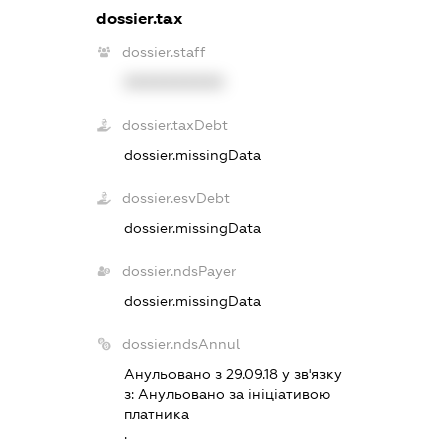
dossier.tax
dossier.staff
XXXXXXXXXX
dossier.taxDebt
dossier.missingData
dossier.esvDebt
dossier.missingData
dossier.ndsPayer
dossier.missingData
dossier.ndsAnnul
Анульовано з 29.09.18 у зв'язку
з:
Анульовано за iнiцiативою
платника
.