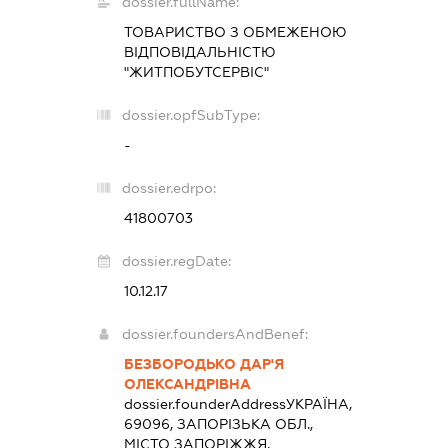
dossier.fullName:
ТОВАРИСТВО З ОБМЕЖЕНОЮ
ВІДПОВІДАЛЬНІСТЮ
"ЖИТПОБУТСЕРВІС"
dossier.opfSubType:
-
dossier.edrpo:
41800703
dossier.regDate:
10.12.17
dossier.foundersAndBenef:
БЕЗБОРОДЬКО ДАР'Я
ОЛЕКСАНДРІВНА
dossier.founderAddress
УКРАЇНА,
69096, ЗАПОРІЗЬКА ОБЛ.,
МІСТО ЗАПОРІЖЖЯ,