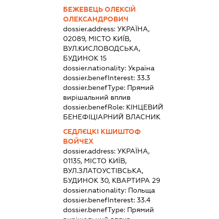
БЕЖЕВЕЦЬ ОЛЕКСІЙ
ОЛЕКСАНДРОВИЧ
dossier.address:
УКРАЇНА,
02089, МІСТО КИЇВ,
ВУЛ.КИСЛОВОДСЬКА,
БУДИНОК 15
dossier.nationality:
Україна
dossier.benefInterest:
33.3
dossier.benefType:
Прямий
вирішальний вплив
dossier.benefRole:
КІНЦЕВИЙ
БЕНЕФІЦІАРНИЙ ВЛАСНИК
СЕДЛЄЦКІ КШИШТОФ
ВОЙЧЕХ
dossier.address:
УКРАЇНА,
01135, МІСТО КИЇВ,
ВУЛ.ЗЛАТОУСТІВСЬКА,
БУДИНОК 30, КВАРТИРА 29
dossier.nationality:
Польща
dossier.benefInterest:
33.4
dossier.benefType:
Прямий