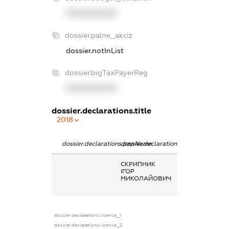
XXXXXXXXXX
dossier.palne_akciz
dossier.notInList
dossier.bigTaxPayerReg
XXXXXXXXXX
dossier.declarations.title
2018
dossier.declarations.pepName
dossier.declarations.personName
dossier.declarat
СКРИПНИК
Заробітна плат
ІГОР
отримана за
МИКОЛАЙОВИЧ
основним місце
роботи
dossier.declarations.license_1
dossier.declarations.license_2