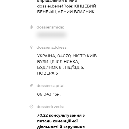
вирішальний вплив
dossier.benefRole:
КІНЦЕВИЙ
БЕНЕФІЦІАРНИЙ ВЛАСНИК
dossier.smida:
XXXXXXXXXX
dossier.address:
УКРАЇНА, 04070, МІСТО КИЇВ,
ВУЛИЦЯ ІЛЛІНСЬКА,
БУДИНОК 8 , ПІД'ЇЗД 5,
ПОВЕРХ 5
dossier.capital:
86 043 грн.
dossier.kveds:
70.22
консультування з
питань комерційної
діяльності й керування