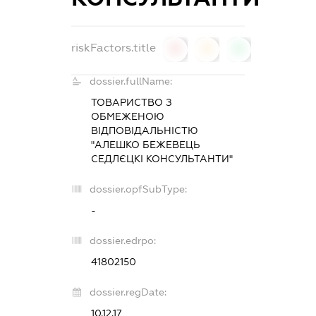
riskFactors.title
0
0
0
dossier.fullName:
ТОВАРИСТВО З
ОБМЕЖЕНОЮ
ВІДПОВІДАЛЬНІСТЮ
"АЛЕШКО БЕЖЕВЕЦЬ
СЕДЛЄЦКІ КОНСУЛЬТАНТИ"
dossier.opfSubType:
-
dossier.edrpo:
41802150
dossier.regDate:
10.12.17