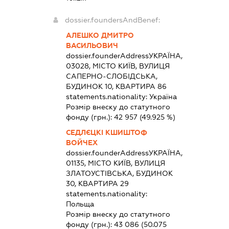
dossier.foundersAndBenef:
АЛЕШКО ДМИТРО
ВАСИЛЬОВИЧ
dossier.founderAddress
УКРАЇНА,
03028, МІСТО КИЇВ, ВУЛИЦЯ
САПЕРНО-СЛОБІДСЬКА,
БУДИНОК 10, КВАРТИРА 86
statements.nationality:
Україна
Розмір внеску до статутного
фонду (грн.):
42 957
(49.925 %)
СЕДЛЄЦКІ КШИШТОФ
ВОЙЧЕХ
dossier.founderAddress
УКРАЇНА,
01135, МІСТО КИЇВ, ВУЛИЦЯ
ЗЛАТОУСТІВСЬКА, БУДИНОК
30, КВАРТИРА 29
statements.nationality:
Польща
Розмір внеску до статутного
фонду (грн.):
43 086
(50.075