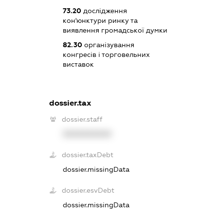
73.20
дослідження
кон'юнктури ринку та
виявлення громадської думки
82.30
організування
конгресів і торговельних
виставок
dossier.tax
dossier.staff
XXXXXXXXXX
dossier.taxDebt
dossier.missingData
dossier.esvDebt
dossier.missingData