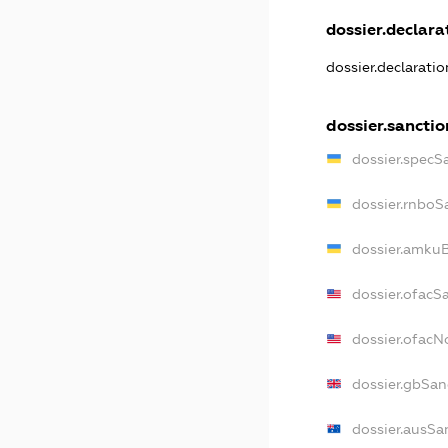
dossier.declarat
dossier.declarati
dossier.sanctio
dossier.specS
dossier.rnboS
dossier.amkuB
dossier.ofacS
dossier.ofac
dossier.gbSan
dossier.ausSa