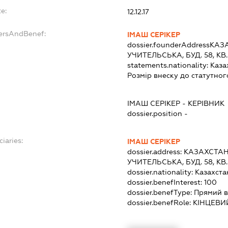
e:
12.12.17
dersAndBenef:
ІМАШ СЕРІКЕР
dossier.founderAddress
КАЗА
УЧИТЕЛЬСЬКА, БУД. 58, КВ.
statements.nationality:
Каза
Розмір внеску до статутног
ІМАШ СЕРІКЕР
-
КЕРІВНИК
dossier.position -
ciaries:
ІМАШ СЕРІКЕР
dossier.address:
КАЗАХСТАН,
УЧИТЕЛЬСЬКА, БУД. 58, КВ.
dossier.nationality:
Казахста
dossier.benefInterest:
100
dossier.benefType:
Прямий в
dossier.benefRole:
КІНЦЕВИ