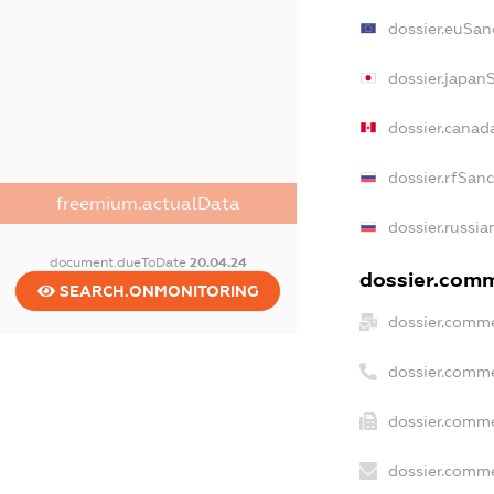
dossier.euSan
dossier.japan
dossier.canad
dossier.rfSan
freemium.actualData
dossier.russia
document.dueToDate
20.04.24
dossier.comme
SEARCH.ONMONITORING
dossier.comme
dossier.comme
dossier.comme
dossier.comme