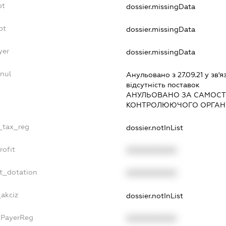
bt
dossier.missingData
bt
dossier.missingData
yer
dossier.missingData
nnul
Анульовано з 27.09.21 у зв'я
вiдсутнiсть поставок
АНУЛЬОВАНО ЗА САМОСТ
КОНТРОЛЮЮЧОГО ОРГАНУ
e_tax_reg
dossier.notInList
rofit
XXXXXXXXXX
et_dotation
XXXXXXXXXX
_akciz
dossier.notInList
xPayerReg
XXXXXXXXXX