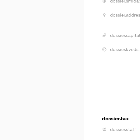
dossier.smida:
dossier.addres
dossier.capital
dossier.kveds:
dossier.tax
dossier.staff