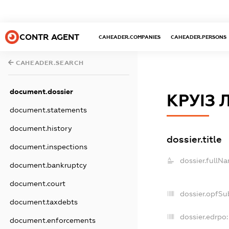
CONTR AGENT
CAHEADER.COMPANIES
CAHEADER.PERSONS
CAHEADER.SEARCH
document.dossier
КРУІЗ 
document.statements
document.history
dossier.title
document.inspections
dossier.fullN
document.bankruptcy
document.court
dossier.opfSu
document.taxdebts
dossier.edrpo:
document.enforcements