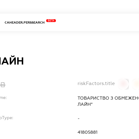
BETA
CAHEADER.PERSSEARCH
ЛАЙН
riskFactors.title
0
ame:
ТОВАРИСТВО З ОБМЕЖЕНО
ЛАЙН"
bType:
-
41805881