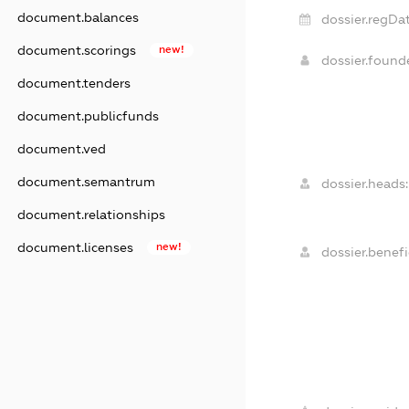
document.balances
dossier.regDat
document.scorings
new!
dossier.foun
document.tenders
document.publicfunds
document.ved
document.semantrum
dossier.heads:
document.relationships
document.licenses
new!
dossier.benefi