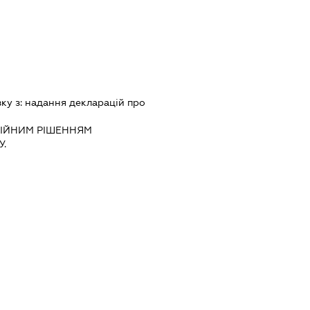
зку з:
надання декларацiй про
IЙНИМ РIШЕННЯМ
.