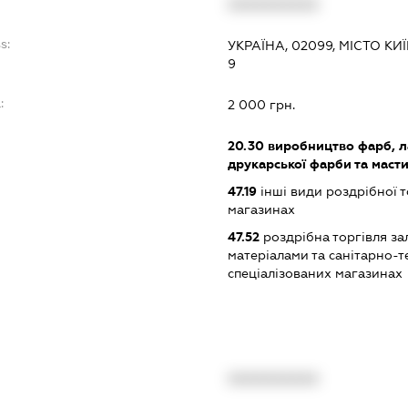
XXXXXXXXXX
s:
УКРАЇНА, 02099, МІСТО К
9
:
2 000 грн.
20.30
виробництво фарб, лак
друкарської фарби та маст
47.19
інші види роздрібної т
магазинах
47.52
роздрібна торгівля за
матеріалами та санітарно-
спеціалізованих магазинах
XXXXXXXXXX