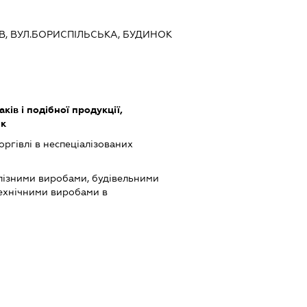
ИЇВ, ВУЛ.БОРИСПІЛЬСЬКА, БУДИНОК
ів і подібної продукції,
ик
оргівлі в неспеціалізованих
лізними виробами, будівельними
технічними виробами в