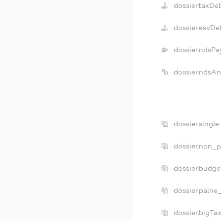
dossier.taxDe
dossier.esvDe
dossier.ndsPa
dossier.ndsA
dossier.singl
dossier.non_p
dossier.budg
dossier.palne
dossier.bigTa