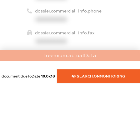
dossier.commercial_info.phone
XXXXXXXXXX
dossier.commercial_info.fax
XXXXXXXXXX
dossier.commercial_info.email
freemium.actualData
XXXXXXXXXX
dossier.commercial_info.website
document.dueToDate
19.07.18
SEARCH.ONMONITORING
XXXXXXXXXX
dossier.commercial_info.activity
XXXXXXXXXX
freemium.exampleText_1
freemium.exampleText_2