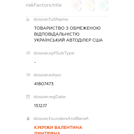
riskFactors.title
0
0
0
dossier.fullName:
ТОВАРИСТВО З ОБМЕЖЕНОЮ
ВІДПОВІДАЛЬНІСТЮ
УКРАЇНСЬКИЙ АВТОДІЛЄР США
dossier.opfSubType:
-
dossier.edrpo:
41807473
dossier.regDate:
13.12.17
dossier.foundersAndBenef:
КУЄМЖИ ВАЛЕНТИНА
ДМИТРІВНА