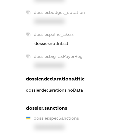
dossier.budget_dotation
XXXXXXXXXX
dossier.palne_akciz
dossier.notInList
dossier.bigTaxPayerReg
XXXXXXXXXX
dossier.declarations.title
dossier.declarations.noData
dossier.sanctions
dossier.specSanctions
XXXXXXXXXX