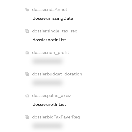
dossier.ndsAnnul
dossier.missingData
dossier.single_tax_reg
dossier.notInList
dossier.non_profit
XXXXXXXXXX
dossier.budget_dotation
XXXXXXXXXX
dossier.palne_akciz
dossier.notInList
dossier.bigTaxPayerReg
XXXXXXXXXX