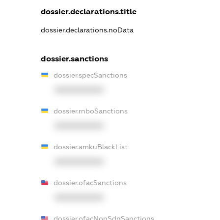
dossier.declarations.title
dossier.declarations.noData
dossier.sanctions
dossier.specSanctions
XXXXXXXXXX
dossier.rnboSanctions
XXXXXXXXXX
dossier.amkuBlackList
XXXXXXXXXX
dossier.ofacSanctions
XXXXXXXXXX
dossier.ofacNonSdnSanctions