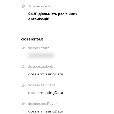
dossier.kveds:
94.91
діяльність релігійних
організацій
dossier.tax
dossier.staff
XXXXXXXXXX
dossier.taxDebt
dossier.missingData
dossier.esvDebt
dossier.missingData
dossier.ndsPayer
dossier.missingData