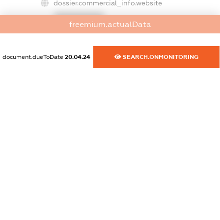
dossier.commercial_info.website
XXXXXXXXXX
freemium.actualData
dossier.commercial_info.activity
XXXXXXXXXX
document.dueToDate
20.04.24
SEARCH.ONMONITORING
freemium.exampleText_1
freemium.exampleText_2
freemium.anonymousPerSearch2
FREEMIUM.DETAILS
FREEMIUM.REGISTER