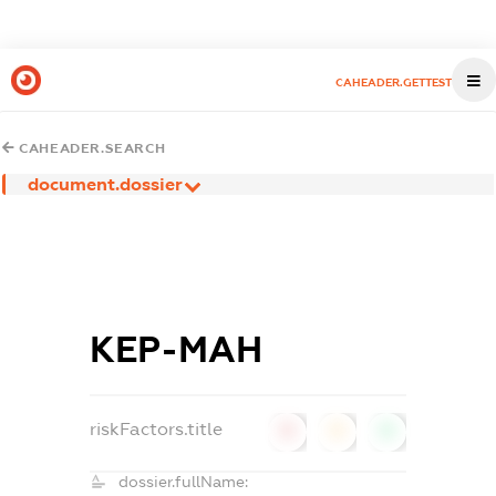
CAHEADER.GETTEST
CAHEADER.SEARCH
document.dossier
КЕР-МАН
riskFactors.title
0
0
0
dossier.fullName: