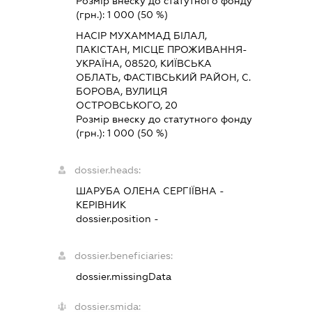
Розмір внеску до статутного фонду
(грн.):
1 000
(50 %)
НАСІР МУХАММАД БІЛАЛ,
ПАКІСТАН, МІСЦЕ ПРОЖИВАННЯ-
УКРАЇНА, 08520, КИЇВСЬКА
ОБЛАТЬ, ФАСТІВСЬКИЙ РАЙОН, С.
БОРОВА, ВУЛИЦЯ
ОСТРОВСЬКОГО, 20
Розмір внеску до статутного фонду
(грн.):
1 000
(50 %)
dossier.heads:
ШАРУБА ОЛЕНА СЕРГІЇВНА
-
КЕРІВНИК
dossier.position -
dossier.beneficiaries:
dossier.missingData
dossier.smida: