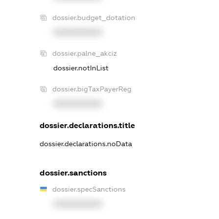
dossier.budget_dotation
XXXXXXXXXX
dossier.palne_akciz
dossier.notInList
dossier.bigTaxPayerReg
XXXXXXXXXX
dossier.declarations.title
dossier.declarations.noData
dossier.sanctions
dossier.specSanctions
XXXXXXXXXX