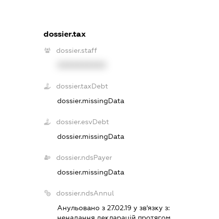
dossier.tax
dossier.staff
XXXXXXXXXX
dossier.taxDebt
dossier.missingData
dossier.esvDebt
dossier.missingData
dossier.ndsPayer
dossier.missingData
dossier.ndsAnnul
Анульовано з 27.02.19 у зв'язку з:
ненадання декларацiй протягом