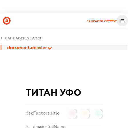
CAHEADER.GETTEST
CAHEADER.SEARCH
document.dossier
ТИТАН УФО
riskFactors.title
0
0
0
dossier.fullName: