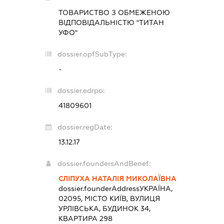
ТОВАРИСТВО З ОБМЕЖЕНОЮ
ВІДПОВІДАЛЬНІСТЮ "ТИТАН
УФО"
dossier.opfSubType:
-
dossier.edrpo:
41809601
dossier.regDate:
13.12.17
dossier.foundersAndBenef:
СЛІПУХА НАТАЛІЯ МИКОЛАЇВНА
dossier.founderAddress
УКРАЇНА,
02095, МІСТО КИЇВ, ВУЛИЦЯ
УРЛІВСЬКА, БУДИНОК 34,
КВАРТИРА 298